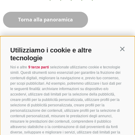
Torna alla panoramica
Utilizziamo i cookie e altre
Contin
tecnologie
Noi e altre
9 terze parti
selezionate utilizziamo cookie e tecnologie
simili. Questi strumenti sono essenziali per garantire la fruizione dei
contenuti digitali, migliorare la navigazione e, previo tuo consenso,
per scopi pubblicitari. Ad esempio, potremmo utilizzare i tuoi dati per
le seguenti finalità: archiviare informazioni su dispositivo e/o
accedervi, utilizzare dati limitati per la selezione della pubblicità,
creare profili per la pubblicità personalizzata, utilizzare profili per la
selezione di pubblicità personalizzata, creare profili per la
CONTATTACI
personalizzazione dei contenuti, utilizzare profili per la selezione di
contenuti personalizzati, misurare le prestazioni degli annunci,
+39 0472 765325
/
+39 0472 760608
/
+39 0472
misurare le prestazioni dei contenuti, comprendere il pubblico
attraverso statistiche o la combinazione di dati provenienti da fonti
632372
diverse, sviluppare e migliorare i servizi, utilizzare dati limitati per la