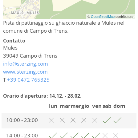
©
OpenStreetMap
contributors
Pista di pattinaggio su ghiaccio naturale a Mules nel
comune di Campo di Trens.
Contatto
Mules
39049
Campo di Trens
info@sterzing.com
www.sterzing.com
T
+39 0472 765325
Orario d'apertura:
14.12. - 28.02.
lun
mar
mer
gio
ven
sab
dom
10:00 - 23:00
14:00 - 23:00