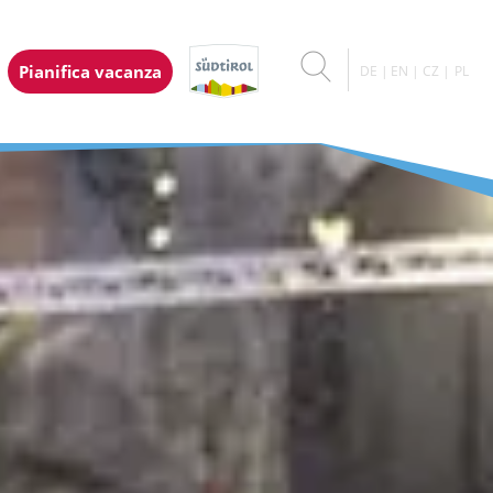
Pianifica vacanza
DE
EN
CZ
PL