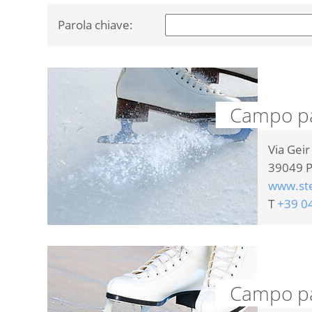
Parola chiave:
Campo pat
Via Geir
39049
P
www.st
T
+39 0
Campo pat