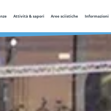
anze
Attività & sapori
Aree sciistiche
Informazioni