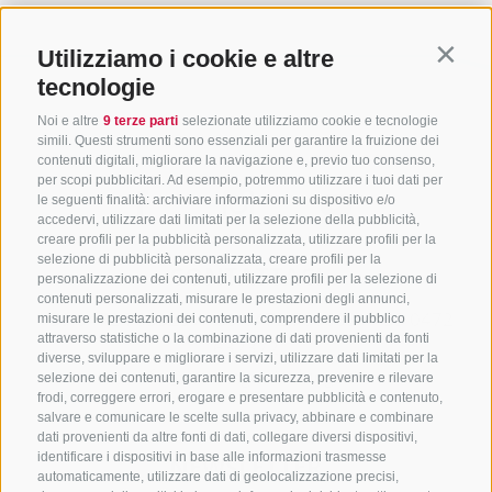
Utilizziamo i cookie e altre
Contin
tecnologie
Noi e altre
9 terze parti
selezionate utilizziamo cookie e tecnologie
simili. Questi strumenti sono essenziali per garantire la fruizione dei
contenuti digitali, migliorare la navigazione e, previo tuo consenso,
per scopi pubblicitari. Ad esempio, potremmo utilizzare i tuoi dati per
le seguenti finalità: archiviare informazioni su dispositivo e/o
accedervi, utilizzare dati limitati per la selezione della pubblicità,
creare profili per la pubblicità personalizzata, utilizzare profili per la
selezione di pubblicità personalizzata, creare profili per la
CONTATTACI
personalizzazione dei contenuti, utilizzare profili per la selezione di
contenuti personalizzati, misurare le prestazioni degli annunci,
+39 0472 765325
/
+39 0472 760608
/
+39 0472
misurare le prestazioni dei contenuti, comprendere il pubblico
attraverso statistiche o la combinazione di dati provenienti da fonti
632372
diverse, sviluppare e migliorare i servizi, utilizzare dati limitati per la
info@sterzing-ratschings.it
selezione dei contenuti, garantire la sicurezza, prevenire e rilevare
frodi, correggere errori, erogare e presentare pubblicità e contenuto,
salvare e comunicare le scelte sulla privacy, abbinare e combinare
dati provenienti da altre fonti di dati, collegare diversi dispositivi,
identificare i dispositivi in base alle informazioni trasmesse
NEWSLETTER
automaticamente, utilizzare dati di geolocalizzazione precisi,