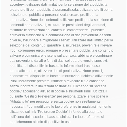
accedervi, utilizzare dati limitati per la selezione della pubblicità,
creare profili per la pubblicità personalizzata, utilizzare profili per la
selezione di pubblicità personalizzata, creare profili per la
personalizzazione dei contenuti, utilizzare profili per la selezione di
Immergersi
contenuti personalizzati, misurare le prestazioni degli annunci,
misurare le prestazioni dei contenuti, comprendere il pubblico
attraverso statistiche o la combinazione di dati provenienti da fonti
diverse, sviluppare e migliorare i servizi, utilizzare dati limitati per la
selezione dei contenuti, garantire la sicurezza, prevenire e rilevare
frodi, correggere errori, erogare e presentare pubblicità e contenuto,
salvare e comunicare le scelte sulla privacy, abbinare e combinare
dati provenienti da altre fonti di dati, collegare diversi dispositivi,
identificare i dispositivi in base alle informazioni trasmesse
automaticamente, utilizzare dati di geolocalizzazione precisi,
riconoscere i dispositivi in base a informazioni richieste attivamente.
Puoi liberamente prestare, rifiutare o revocare il tuo consenso
Rosskopf
senza incorrere in limitazioni sostanziali. Cliccando su "Accetta
cookie," acconsenti all'uso di cookie e strumenti simili. Utilizza il
pulsante "Gestisci Preferenze" per personalizzare le tue scelte o
"Rifiuta tutto" per proseguire senza cookie non strettamente
Mountainwellness
necessari. Puoi modificare le tue preferenze in qualsiasi momento
cliccando sul link "Preferenze Cookie" in fondo alla pagina o
sull'icona dello scudo in basso a sinistra. Le tue preferenze si
applicheranno al solo dispositivo in uso.