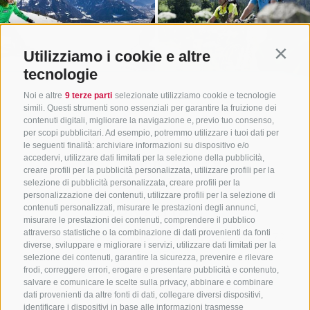
Utilizziamo i cookie e altre
Contin
tecnologie
Noi e altre
9 terze parti
selezionate utilizziamo cookie e tecnologie
simili. Questi strumenti sono essenziali per garantire la fruizione dei
contenuti digitali, migliorare la navigazione e, previo tuo consenso,
per scopi pubblicitari. Ad esempio, potremmo utilizzare i tuoi dati per
le seguenti finalità: archiviare informazioni su dispositivo e/o
accedervi, utilizzare dati limitati per la selezione della pubblicità,
creare profili per la pubblicità personalizzata, utilizzare profili per la
selezione di pubblicità personalizzata, creare profili per la
personalizzazione dei contenuti, utilizzare profili per la selezione di
CONTATTACI
contenuti personalizzati, misurare le prestazioni degli annunci,
misurare le prestazioni dei contenuti, comprendere il pubblico
attraverso statistiche o la combinazione di dati provenienti da fonti
+39 0472 765325
/
+39 0472 760608
/
+39 0472
diverse, sviluppare e migliorare i servizi, utilizzare dati limitati per la
632372
selezione dei contenuti, garantire la sicurezza, prevenire e rilevare
frodi, correggere errori, erogare e presentare pubblicità e contenuto,
info@sterzing-ratschings.it
salvare e comunicare le scelte sulla privacy, abbinare e combinare
dati provenienti da altre fonti di dati, collegare diversi dispositivi,
identificare i dispositivi in base alle informazioni trasmesse