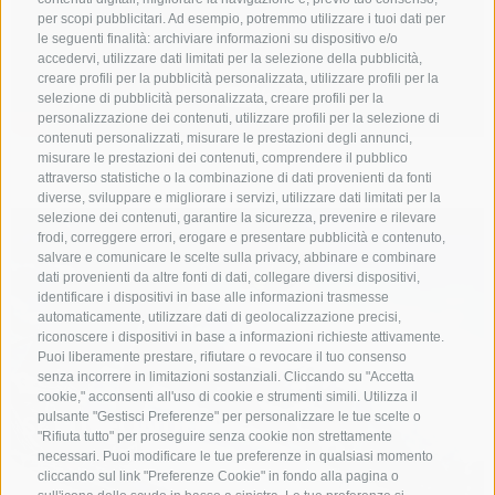
per scopi pubblicitari. Ad esempio, potremmo utilizzare i tuoi dati per
le seguenti finalità: archiviare informazioni su dispositivo e/o
accedervi, utilizzare dati limitati per la selezione della pubblicità,
creare profili per la pubblicità personalizzata, utilizzare profili per la
selezione di pubblicità personalizzata, creare profili per la
personalizzazione dei contenuti, utilizzare profili per la selezione di
contenuti personalizzati, misurare le prestazioni degli annunci,
misurare le prestazioni dei contenuti, comprendere il pubblico
AB IN DEN WINTER
attraverso statistiche o la combinazione di dati provenienti da fonti
diverse, sviluppare e migliorare i servizi, utilizzare dati limitati per la
selezione dei contenuti, garantire la sicurezza, prevenire e rilevare
frodi, correggere errori, erogare e presentare pubblicità e contenuto,
salvare e comunicare le scelte sulla privacy, abbinare e combinare
dati provenienti da altre fonti di dati, collegare diversi dispositivi,
identificare i dispositivi in base alle informazioni trasmesse
automaticamente, utilizzare dati di geolocalizzazione precisi,
riconoscere i dispositivi in base a informazioni richieste attivamente.
Puoi liberamente prestare, rifiutare o revocare il tuo consenso
senza incorrere in limitazioni sostanziali. Cliccando su "Accetta
cookie," acconsenti all'uso di cookie e strumenti simili. Utilizza il
SCI DI FONDO
pulsante "Gestisci Preferenze" per personalizzare le tue scelte o
"Rifiuta tutto" per proseguire senza cookie non strettamente
necessari. Puoi modificare le tue preferenze in qualsiasi momento
cliccando sul link "Preferenze Cookie" in fondo alla pagina o