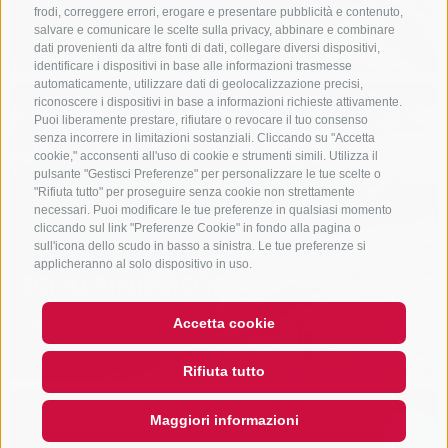
frodi, correggere errori, erogare e presentare pubblicità e contenuto,
salvare e comunicare le scelte sulla privacy, abbinare e combinare
dati provenienti da altre fonti di dati, collegare diversi dispositivi,
identificare i dispositivi in base alle informazioni trasmesse
automaticamente, utilizzare dati di geolocalizzazione precisi,
riconoscere i dispositivi in base a informazioni richieste attivamente.
Puoi liberamente prestare, rifiutare o revocare il tuo consenso
senza incorrere in limitazioni sostanziali. Cliccando su "Accetta
cookie," acconsenti all'uso di cookie e strumenti simili. Utilizza il
pulsante "Gestisci Preferenze" per personalizzare le tue scelte o
"Rifiuta tutto" per proseguire senza cookie non strettamente
necessari. Puoi modificare le tue preferenze in qualsiasi momento
cliccando sul link "Preferenze Cookie" in fondo alla pagina o
sull'icona dello scudo in basso a sinistra. Le tue preferenze si
applicheranno al solo dispositivo in uso.
SCI ALPINISMO HOTEL
Accetta cookie
Rifiuta tutto
Maggiori informazioni
QUICKLINK