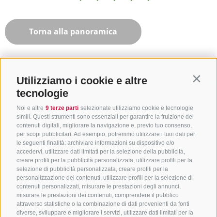
Torna alla panoramica
Utilizziamo i cookie e altre
Contin
tecnologie
Noi e altre
9 terze parti
selezionate utilizziamo cookie e tecnologie
simili. Questi strumenti sono essenziali per garantire la fruizione dei
contenuti digitali, migliorare la navigazione e, previo tuo consenso,
per scopi pubblicitari. Ad esempio, potremmo utilizzare i tuoi dati per
le seguenti finalità: archiviare informazioni su dispositivo e/o
accedervi, utilizzare dati limitati per la selezione della pubblicità,
creare profili per la pubblicità personalizzata, utilizzare profili per la
selezione di pubblicità personalizzata, creare profili per la
CONTATTACI
personalizzazione dei contenuti, utilizzare profili per la selezione di
contenuti personalizzati, misurare le prestazioni degli annunci,
+39 0472 765325
/
+39 0472 760608
/
+39 0472
misurare le prestazioni dei contenuti, comprendere il pubblico
attraverso statistiche o la combinazione di dati provenienti da fonti
632372
diverse, sviluppare e migliorare i servizi, utilizzare dati limitati per la