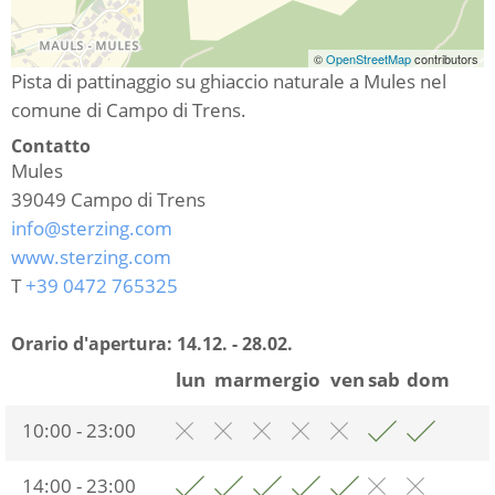
©
OpenStreetMap
contributors
Pista di pattinaggio su ghiaccio naturale a Mules nel
comune di Campo di Trens.
Contatto
Mules
39049
Campo di Trens
info@sterzing.com
www.sterzing.com
T
+39 0472 765325
Orario d'apertura:
14.12. - 28.02.
lun
mar
mer
gio
ven
sab
dom
10:00 - 23:00
14:00 - 23:00