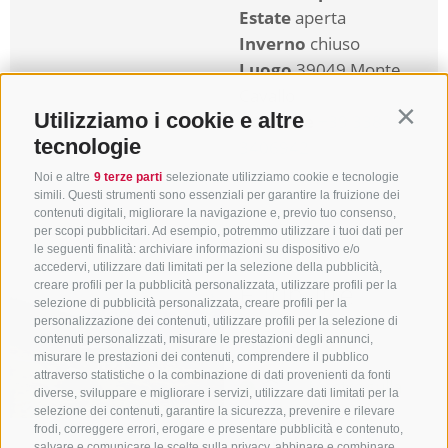
Estate
aperta
Inverno
chiuso
Luogo
39049 Monte
Cavallo
Utilizziamo i cookie e altre
Cellulare
+39 338
Contin
tecnologie
3406942
Noi e altre
9 terze parti
selezionate utilizziamo cookie e tecnologie
dettagli
simili. Questi strumenti sono essenziali per garantire la fruizione dei
contenuti digitali, migliorare la navigazione e, previo tuo consenso,
per scopi pubblicitari. Ad esempio, potremmo utilizzare i tuoi dati per
le seguenti finalità: archiviare informazioni su dispositivo e/o
accedervi, utilizzare dati limitati per la selezione della pubblicità,
Furlhütte
creare profili per la pubblicità personalizzata, utilizzare profili per la
selezione di pubblicità personalizzata, creare profili per la
personalizzazione dei contenuti, utilizzare profili per la selezione di
(1860 m)
contenuti personalizzati, misurare le prestazioni degli annunci,
misurare le prestazioni dei contenuti, comprendere il pubblico
attraverso statistiche o la combinazione di dati provenienti da fonti
Mostra sulla
diverse, sviluppare e migliorare i servizi, utilizzare dati limitati per la
mappa
selezione dei contenuti, garantire la sicurezza, prevenire e rilevare
frodi, correggere errori, erogare e presentare pubblicità e contenuto,
Orari di apertura:
salvare e comunicare le scelte sulla privacy, abbinare e combinare