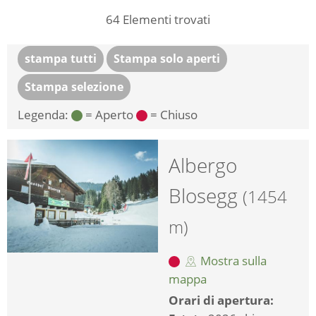
64
Elementi trovati
stampa tutti
Stampa solo aperti
Stampa selezione
Legenda:
= Aperto
= Chiuso
Albergo
Blosegg
(1454
m)
Mostra sulla
mappa
Orari di apertura: