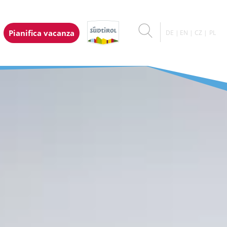
Pianifica vacanza
DE
EN
CZ
PL