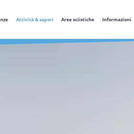
anze
Attività & sapori
Aree sciistiche
Informazioni