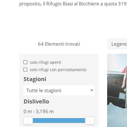
proposito, il Rifugio Biasi al Bicchiere a quota 3195
64
Elementi trovati
Legen
solo rifugi aperti
solo rifugi con pernottamento
Stagioni
Dislivello
0 m
-
3,195 m