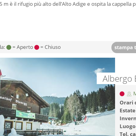
 m è il rifugio più alto dell’Alto Adige e ospita la cappella 
da:
= Aperto
= Chiuso
stampa t
Albergo
M
Orari 
Estate
Inver
Luogo
Tel. c