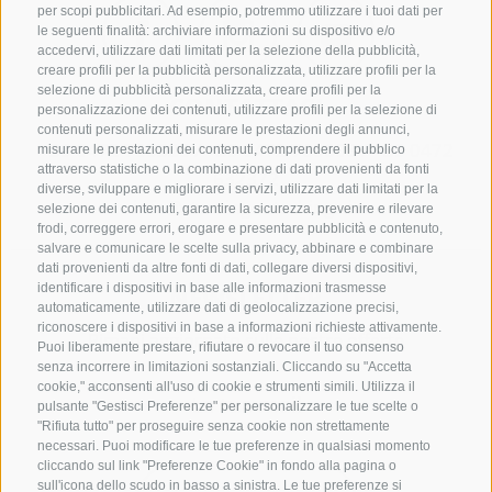
per scopi pubblicitari. Ad esempio, potremmo utilizzare i tuoi dati per
le seguenti finalità: archiviare informazioni su dispositivo e/o
accedervi, utilizzare dati limitati per la selezione della pubblicità,
creare profili per la pubblicità personalizzata, utilizzare profili per la
selezione di pubblicità personalizzata, creare profili per la
CONTATTACI
personalizzazione dei contenuti, utilizzare profili per la selezione di
contenuti personalizzati, misurare le prestazioni degli annunci,
+39 0472 765325
/
+39 0472 760608
/
+39 0472
misurare le prestazioni dei contenuti, comprendere il pubblico
attraverso statistiche o la combinazione di dati provenienti da fonti
632372
diverse, sviluppare e migliorare i servizi, utilizzare dati limitati per la
info@sterzing-ratschings.it
selezione dei contenuti, garantire la sicurezza, prevenire e rilevare
frodi, correggere errori, erogare e presentare pubblicità e contenuto,
salvare e comunicare le scelte sulla privacy, abbinare e combinare
dati provenienti da altre fonti di dati, collegare diversi dispositivi,
identificare i dispositivi in base alle informazioni trasmesse
NEWSLETTER
automaticamente, utilizzare dati di geolocalizzazione precisi,
riconoscere i dispositivi in base a informazioni richieste attivamente.
Rimani aggiornato sulle nostre offerte
Puoi liberamente prestare, rifiutare o revocare il tuo consenso
senza incorrere in limitazioni sostanziali. Cliccando su "Accetta
cookie," acconsenti all'uso di cookie e strumenti simili. Utilizza il
pulsante "Gestisci Preferenze" per personalizzare le tue scelte o
"Rifiuta tutto" per proseguire senza cookie non strettamente
necessari. Puoi modificare le tue preferenze in qualsiasi momento
cliccando sul link "Preferenze Cookie" in fondo alla pagina o
sull'icona dello scudo in basso a sinistra. Le tue preferenze si