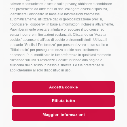
salvare e comunicare le scelte sulla privacy, abbinare e combinare
dati provenienti da altre fonti di dati, collegare diversi dispositivi,
identificare i dispositivi in base alle informazioni trasmesse
automaticamente, utilizzare dati di geolocalizzazione precisi,
riconoscere i dispositivi in base a informazioni richieste attivamente.
Puoi liberamente prestare, rifiutare o revocare il tuo consenso
senza incorrere in limitazioni sostanziali. Cliccando su "Accetta
cookie," acconsenti all'uso di cookie e strumenti simili. Utilizza il
pulsante "Gestisci Preferenze" per personalizzare le tue scelte o
"Rifiuta tutto" per proseguire senza cookie non strettamente
necessari. Puoi modificare le tue preferenze in qualsiasi momento
cliccando sul link "Preferenze Cookie" in fondo alla pagina o
sull'icona dello scudo in basso a sinistra. Le tue preferenze si
applicheranno al solo dispositivo in uso.
Accetta cookie
Rifiuta tutto
Maggiori informazioni
QUICKLINK