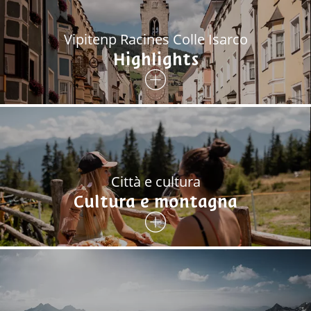
Vipitenp Racines Colle Isarco
Highlights
Città e cultura
Cultura e montagna