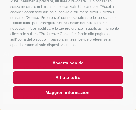
Puoi liberamente prestare, rifiutare o revocare il tuo consenso
senza incorrere in limitazioni sostanziali. Cliccando su "Accetta
cookie," acconsenti all'uso di cookie e strumenti simili. Utilizza il
RICERCA ALLOGGI
pulsante "Gestisci Preferenze" per personalizzare le tue scelte o
"Rifiuta tutto" per proseguire senza cookie non strettamente
Prenota la tua vacanza
necessari. Puoi modificare le tue preferenze in qualsiasi momento
cliccando sul link "Preferenze Cookie" in fondo alla pagina o
sull'icona dello scudo in basso a sinistra. Le tue preferenze si
applicheranno al solo dispositivo in uso.
Arrivo
Accetta cookie
Rifiuta tutto
Partenza
Maggiori informazioni
QUICKLINK
Area vacanze