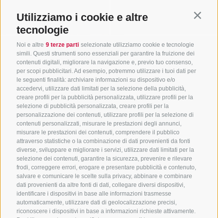
Utilizziamo i cookie e altre
Contin
tecnologie
Noi e altre
9 terze parti
selezionate utilizziamo cookie e tecnologie
simili. Questi strumenti sono essenziali per garantire la fruizione dei
contenuti digitali, migliorare la navigazione e, previo tuo consenso,
per scopi pubblicitari. Ad esempio, potremmo utilizzare i tuoi dati per
le seguenti finalità: archiviare informazioni su dispositivo e/o
accedervi, utilizzare dati limitati per la selezione della pubblicità,
creare profili per la pubblicità personalizzata, utilizzare profili per la
selezione di pubblicità personalizzata, creare profili per la
personalizzazione dei contenuti, utilizzare profili per la selezione di
contenuti personalizzati, misurare le prestazioni degli annunci,
misurare le prestazioni dei contenuti, comprendere il pubblico
attraverso statistiche o la combinazione di dati provenienti da fonti
diverse, sviluppare e migliorare i servizi, utilizzare dati limitati per la
selezione dei contenuti, garantire la sicurezza, prevenire e rilevare
frodi, correggere errori, erogare e presentare pubblicità e contenuto,
salvare e comunicare le scelte sulla privacy, abbinare e combinare
dati provenienti da altre fonti di dati, collegare diversi dispositivi,
identificare i dispositivi in base alle informazioni trasmesse
automaticamente, utilizzare dati di geolocalizzazione precisi,
riconoscere i dispositivi in base a informazioni richieste attivamente.