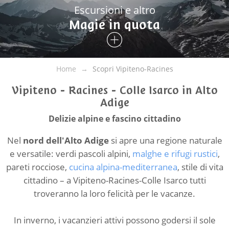
Escursioni e altro
Magie in quota
Home
Scopri Vipiteno-Racines
Vipiteno - Racines - Colle Isarco in Alto
Adige
Delizie alpine e fascino cittadino
Nel
nord dell'Alto Adige
si apre una regione naturale
e versatile: verdi pascoli alpini,
malghe e rifugi rustici
,
pareti rocciose,
cucina alpina-mediterranea
, stile di vita
cittadino – a Vipiteno-Racines-Colle Isarco tutti
troveranno la loro felicità per le vacanze.
In inverno, i vacanzieri attivi possono godersi il sole