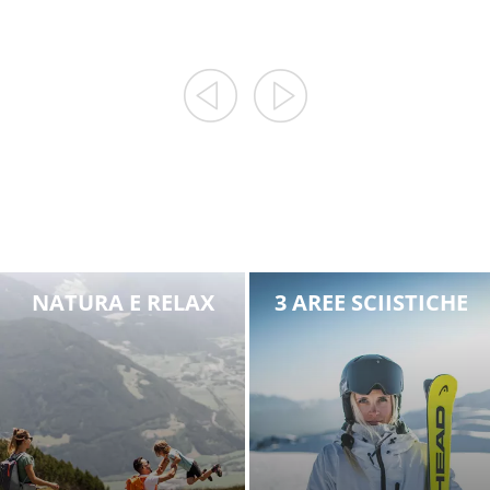
RILASSARSI NEL
VERDE
PISTE E RIFUGI
NATURA E RELAX
3 AREE SCIISTICHE