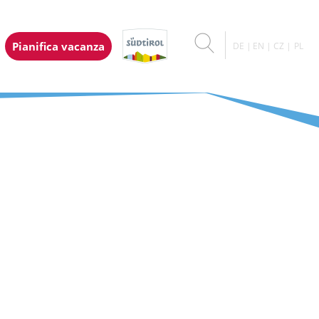
Pianifica vacanza
DE
EN
CZ
PL