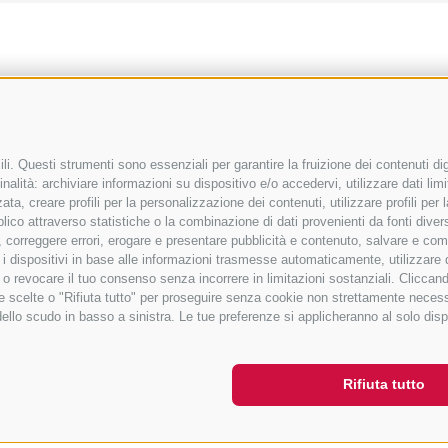
i. Questi strumenti sono essenziali per garantire la fruizione dei contenuti dig
nalità: archiviare informazioni su dispositivo e/o accedervi, utilizzare dati limita
zata, creare profili per la personalizzazione dei contenuti, utilizzare profili pe
co attraverso statistiche o la combinazione di dati provenienti da fonti diverse, 
di, correggere errori, erogare e presentare pubblicità e contenuto, salvare e co
care i dispositivi in base alle informazioni trasmesse automaticamente, utilizzare
e o revocare il tuo consenso senza incorrere in limitazioni sostanziali. Clicca
 tue scelte o "Rifiuta tutto" per proseguire senza cookie non strettamente nece
dello scudo in basso a sinistra. Le tue preferenze si applicheranno al solo disp
Rifiuta tutto