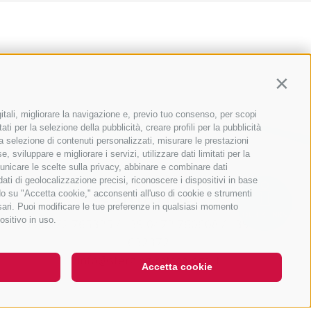
Contin
itali, migliorare la navigazione e, previo tuo consenso, per scopi
ti per la selezione della pubblicità, creare profili per la pubblicità
r la selezione di contenuti personalizzati, misurare le prestazioni
sviluppare e migliorare i servizi, utilizzare dati limitati per la
municare le scelte sulla privacy, abbinare e combinare dati
 dati di geolocalizzazione precisi, riconoscere i dispositivi in base
CONTATTACI
ndo su "Accetta cookie," acconsenti all'uso di cookie e strumenti
ssari. Puoi modificare le tue preferenze in qualsiasi momento
QUICKLINKS
ositivo in uso.
+39 0472 765325
/
+39 0472 760608
/
+39 0472
632372
info@sterzing-ratschings.it
Accetta cookie