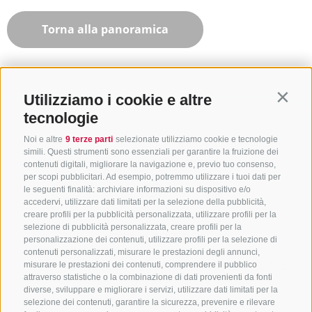
Torna alla panoramica
Utilizziamo i cookie e altre
Contin
tecnologie
Noi e altre
9 terze parti
selezionate utilizziamo cookie e tecnologie
simili. Questi strumenti sono essenziali per garantire la fruizione dei
contenuti digitali, migliorare la navigazione e, previo tuo consenso,
per scopi pubblicitari. Ad esempio, potremmo utilizzare i tuoi dati per
le seguenti finalità: archiviare informazioni su dispositivo e/o
accedervi, utilizzare dati limitati per la selezione della pubblicità,
creare profili per la pubblicità personalizzata, utilizzare profili per la
selezione di pubblicità personalizzata, creare profili per la
CONTATTACI
personalizzazione dei contenuti, utilizzare profili per la selezione di
contenuti personalizzati, misurare le prestazioni degli annunci,
+39 0472 765325
/
+39 0472 760608
/
+39 0472
misurare le prestazioni dei contenuti, comprendere il pubblico
attraverso statistiche o la combinazione di dati provenienti da fonti
632372
diverse, sviluppare e migliorare i servizi, utilizzare dati limitati per la
info@sterzing-ratschings.it
selezione dei contenuti, garantire la sicurezza, prevenire e rilevare