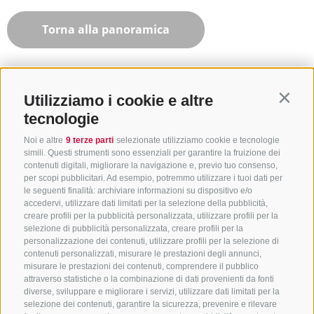
Torna alla panoramica
Utilizziamo i cookie e altre
Contin
tecnologie
Noi e altre
9 terze parti
selezionate utilizziamo cookie e tecnologie
simili. Questi strumenti sono essenziali per garantire la fruizione dei
contenuti digitali, migliorare la navigazione e, previo tuo consenso,
per scopi pubblicitari. Ad esempio, potremmo utilizzare i tuoi dati per
le seguenti finalità: archiviare informazioni su dispositivo e/o
accedervi, utilizzare dati limitati per la selezione della pubblicità,
creare profili per la pubblicità personalizzata, utilizzare profili per la
selezione di pubblicità personalizzata, creare profili per la
CONTATTACI
personalizzazione dei contenuti, utilizzare profili per la selezione di
contenuti personalizzati, misurare le prestazioni degli annunci,
+39 0472 765325
/
+39 0472 760608
/
+39 0472
misurare le prestazioni dei contenuti, comprendere il pubblico
attraverso statistiche o la combinazione di dati provenienti da fonti
632372
diverse, sviluppare e migliorare i servizi, utilizzare dati limitati per la
info@sterzing-ratschings.it
selezione dei contenuti, garantire la sicurezza, prevenire e rilevare