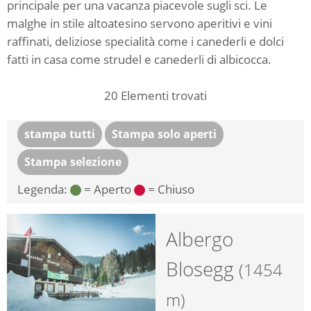
principale per una vacanza piacevole sugli sci. Le
malghe in stile altoatesino servono aperitivi e vini
raffinati, deliziose specialità come i canederli e dolci
fatti in casa come strudel e canederli di albicocca.
20
Elementi trovati
stampa tutti
Stampa solo aperti
Stampa selezione
Legenda:
= Aperto
= Chiuso
Albergo
Blosegg
(1454
m)