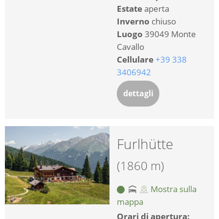
Estate
aperta
Inverno
chiuso
Luogo
39049 Monte
Cavallo
Cellulare
+39 338
3406942
dettagli
Furlhütte
(1860 m)
Mostra sulla
mappa
Orari di apertura: