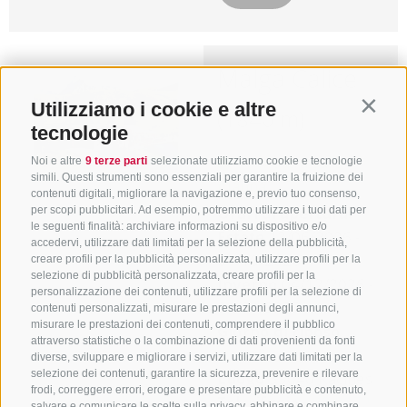
Malga Calice
Utilizziamo i cookie e altre
Contin
(1840 m)
tecnologie
Mostra sulla
Noi e altre
9 terze parti
selezionate utilizziamo cookie e tecnologie
simili. Questi strumenti sono essenziali per garantire la fruizione dei
mappa
contenuti digitali, migliorare la navigazione e, previo tuo consenso,
Orari di apertura:
per scopi pubblicitari. Ad esempio, potremmo utilizzare i tuoi dati per
le seguenti finalità: archiviare informazioni su dispositivo e/o
Estate
12/06/2026 -
accedervi, utilizzare dati limitati per la selezione della pubblicità,
04/10/2026
creare profili per la pubblicità personalizzata, utilizzare profili per la
selezione di pubblicità personalizzata, creare profili per la
Inverno
04/12/2026 -
personalizzazione dei contenuti, utilizzare profili per la selezione di
04/04/2027
contenuti personalizzati, misurare le prestazioni degli annunci,
misurare le prestazioni dei contenuti, comprendere il pubblico
Giorno di riposo
attraverso statistiche o la combinazione di dati provenienti da fonti
Lunedì
diverse, sviluppare e migliorare i servizi, utilizzare dati limitati per la
selezione dei contenuti, garantire la sicurezza, prevenire e rilevare
Luogo
39040 Racines
frodi, correggere errori, erogare e presentare pubblicità e contenuto,
Tel. rifugio
+39 0472
salvare e comunicare le scelte sulla privacy, abbinare e combinare