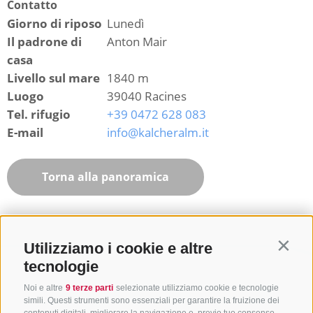
Contatto
Giorno di riposo
Lunedì
Il padrone di
Anton Mair
casa
Livello sul mare
1840 m
Luogo
39040 Racines
Tel. rifugio
+39 0472 628 083
E-mail
info@kalcheralm.it
Torna alla panoramica
Utilizziamo i cookie e altre
Contin
tecnologie
Noi e altre
9 terze parti
selezionate utilizziamo cookie e tecnologie
simili. Questi strumenti sono essenziali per garantire la fruizione dei