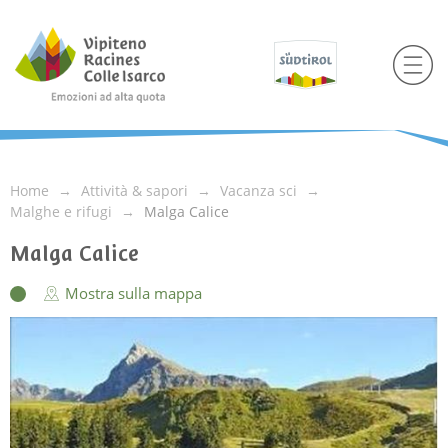
Home
Attività & sapori
Vacanza sci
Malghe e rifugi
Malga Calice
Malga Calice
Mostra sulla mappa