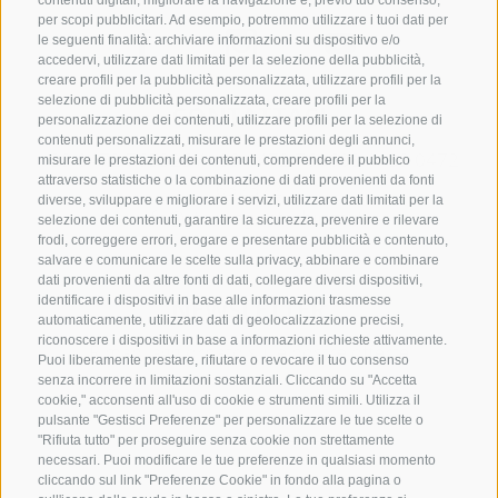
contenuti digitali, migliorare la navigazione e, previo tuo consenso,
per scopi pubblicitari. Ad esempio, potremmo utilizzare i tuoi dati per
le seguenti finalità: archiviare informazioni su dispositivo e/o
accedervi, utilizzare dati limitati per la selezione della pubblicità,
creare profili per la pubblicità personalizzata, utilizzare profili per la
selezione di pubblicità personalizzata, creare profili per la
CONTATTACI
personalizzazione dei contenuti, utilizzare profili per la selezione di
contenuti personalizzati, misurare le prestazioni degli annunci,
+39 0472 765325
/
+39 0472 760608
/
+39 0472
misurare le prestazioni dei contenuti, comprendere il pubblico
attraverso statistiche o la combinazione di dati provenienti da fonti
632372
diverse, sviluppare e migliorare i servizi, utilizzare dati limitati per la
info@sterzing-ratschings.it
selezione dei contenuti, garantire la sicurezza, prevenire e rilevare
frodi, correggere errori, erogare e presentare pubblicità e contenuto,
salvare e comunicare le scelte sulla privacy, abbinare e combinare
dati provenienti da altre fonti di dati, collegare diversi dispositivi,
identificare i dispositivi in base alle informazioni trasmesse
NEWSLETTER
automaticamente, utilizzare dati di geolocalizzazione precisi,
riconoscere i dispositivi in base a informazioni richieste attivamente.
Rimani aggiornato sulle nostre offerte
Puoi liberamente prestare, rifiutare o revocare il tuo consenso
senza incorrere in limitazioni sostanziali. Cliccando su "Accetta
cookie," acconsenti all'uso di cookie e strumenti simili. Utilizza il
pulsante "Gestisci Preferenze" per personalizzare le tue scelte o
"Rifiuta tutto" per proseguire senza cookie non strettamente
necessari. Puoi modificare le tue preferenze in qualsiasi momento
cliccando sul link "Preferenze Cookie" in fondo alla pagina o