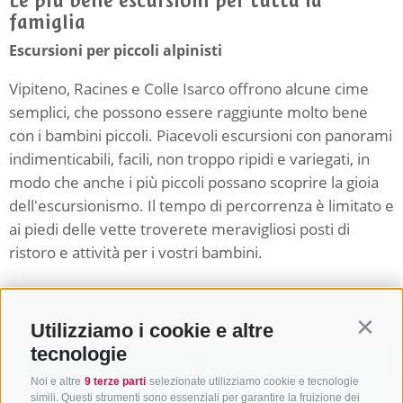
Le più belle escursioni per tutta la
famiglia
Escursioni per piccoli alpinisti
Vipiteno, Racines e Colle Isarco offrono alcune cime
semplici, che possono essere raggiunte molto bene
con i bambini piccoli. Piacevoli escursioni con panorami
indimenticabili, facili, non troppo ripidi e variegati, in
modo che anche i più piccoli possano scoprire la gioia
dell'escursionismo. Il tempo di percorrenza è limitato e
ai piedi delle vette troverete meravigliosi posti di
ristoro e attività per i vostri bambini.
Le quattro migliori escursioni per famiglie con
bambini piccoli si trovano qui:
Utilizziamo i cookie e altre
Contin
tecnologie
La Cima di Monte Cavallo
Noi e altre
9 terze parti
selezionate utilizziamo cookie e tecnologie
simili. Questi strumenti sono essenziali per garantire la fruizione dei