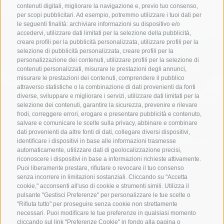
Il “Köpfl” è la cima del Monte Cavallo raggiungibile
contenuti digitali, migliorare la navigazione e, previo tuo consenso,
dalla stazione a monte in poco meno di 1 ora. Chi
per scopi pubblicitari. Ad esempio, potremmo utilizzare i tuoi dati per
le seguenti finalità: archiviare informazioni su dispositivo e/o
preferisce, nei mesi estivi, può quasi raggiungere
accedervi, utilizzare dati limitati per la selezione della pubblicità,
la cima con la seggiovia panoramica. Chi soffre di
creare profili per la pubblicità personalizzata, utilizzare profili per la
selezione di pubblicità personalizzata, creare profili per la
vertigini invece può godere dello stesso
personalizzazione dei contenuti, utilizzare profili per la selezione di
panorama sulla piattaforma di osservazione a 50
contenuti personalizzati, misurare le prestazioni degli annunci,
misurare le prestazioni dei contenuti, comprendere il pubblico
metri sotto la vetta.
attraverso statistiche o la combinazione di dati provenienti da fonti
diverse, sviluppare e migliorare i servizi, utilizzare dati limitati per la
selezione dei contenuti, garantire la sicurezza, prevenire e rilevare
frodi, correggere errori, erogare e presentare pubblicità e contenuto,
Passo Pennes e Cima
Sul Monte Sommo
La Cima di Stilves
salvare e comunicare le scelte sulla privacy, abbinare e combinare
dati provenienti da altre fonti di dati, collegare diversi dispositivi,
"Gänsekragen"
La cima di Stilves è ideale per una passeggiata con
Il Monte Sommo è raggiungibile con una salita un
identificare i dispositivi in base alle informazioni trasmesse
automaticamente, utilizzare dati di geolocalizzazione precisi,
po’ ripida in 1 ora e mezza. La vista su Vipiteno
l'intera famiglia. A partire dal Passo Pennes si
Questa facile escursione è adatta anche ai
riconoscere i dispositivi in base a informazioni richieste attivamente.
ripaga della fatica fatta. E durante la discesa vi
arriva sulla cima a quasi 2500 m in un'ora. Il
bambini più piccoli. Sul percorso ad anello di due
Puoi liberamente prestare, rifiutare o revocare il tuo consenso
senza incorrere in limitazioni sostanziali. Cliccando su "Accetta
nostro consiglio: salire sulla Cima di Stilves all’alba
aspettano il maso Braunhof e la malga
chilometri dal Passo di Pennes si cammina verso il
cookie," acconsenti all'uso di cookie e strumenti simili. Utilizza il
e godersi il sorgere del sole nel bel mezzo delle
Prantneralm con deliziosi piatti tipici.
lago del Passo Pennes e si gode della vista sulle
pulsante "Gestisci Preferenze" per personalizzare le tue scelte o
"Rifiuta tutto" per proseguire senza cookie non strettamente
Alpi.
Alpi Sarentine.
necessari. Puoi modificare le tue preferenze in qualsiasi momento
ALL'ESCURSIONE
cliccando sul link "Preferenze Cookie" in fondo alla pagina o