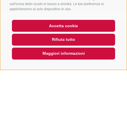
sull'icona dello scudo in basso a sinistra. Le tue preferenze si
applicheranno al solo dispositivo in uso.
Accetta cookie
Rifiuta tutto
Maggiori informazioni
QUICKLINK
RICERCA ALLOGGI
Prenota la tua vacanza