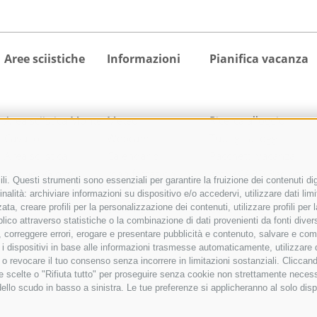
Aree sciistiche
Informazioni
Pianifica vacanza
Area sciistica Monte
Meteo
Ricerca alloggio
Cavallo
Webcam
Tutti gli alloggi
Area sciistica
Calendario
Pacchetti vacanza
Racines-Giovo
manifestazioni
activeCARD Racines
i. Questi strumenti sono essenziali per garantire la fruizione dei contenuti dig
Area sciistica
Richiesta cataloghi
activeCARD Vipiteno
nalità: archiviare informazioni su dispositivo e/o accedervi, utilizzare dati limita
Ladurns
Downloads
Colle Isarco CARD
zata, creare profili per la personalizzazione dei contenuti, utilizzare profili pe
co attraverso statistiche o la combinazione di dati provenienti da fonti diverse, 
1 skipass per tutte le
Foto
Come arrivare
di, correggere errori, erogare e presentare pubblicità e contenuto, salvare e co
aree sciistiche
Video
care i dispositivi in base alle informazioni trasmesse automaticamente, utilizzare
Blog
e o revocare il tuo consenso senza incorrere in limitazioni sostanziali. Clicca
 tue scelte o "Rifiuta tutto" per proseguire senza cookie non strettamente nece
Guestnet
dello scudo in basso a sinistra. Le tue preferenze si applicheranno al solo disp