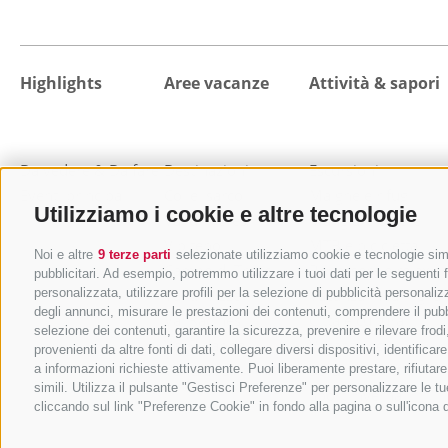
Highlights
Aree vacanze
Attività & sapori
Da vedere & Da fare
Destinazioni
Escursioni
Eventi principali
Colle Isarco
Malghe e rifugi
Utilizziamo i cookie e altre tecnologie
Val di Fleres
Mangiare e bere
Vipiteno
MTB e bicicletta
Noi e altre
9 terze parti
selezionate utilizziamo cookie e tecnologie simil
Campo di Trens
Benessere e relax
pubblicitari. Ad esempio, potremmo utilizzare i tuoi dati per le seguenti fi
Val di Vizze
Vacanza in famiglia
personalizzata, utilizzare profili per la selezione di pubblicità personaliz
degli annunci, misurare le prestazioni dei contenuti, comprendere il pubbli
Val Racines
Città e cultura
selezione dei contenuti, garantire la sicurezza, prevenire e rilevare fro
Val Ridanna
Vacanza sci
provenienti da altre fonti di dati, collegare diversi dispositivi, identifi
Val Giovo
Sci alpinismo
a informazioni richieste attivamente. Puoi liberamente prestare, rifiutar
simili. Utilizza il pulsante "Gestisci Preferenze" per personalizzare le
Sport invernali
cliccando sul link "Preferenze Cookie" in fondo alla pagina o sull'icona 