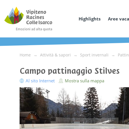
Highlights
Aree vac
Home
Attività & sapori
Sport invernali
Patti
Campo pattinaggio Stilves
Al sito Internet
Mostra sulla mappa