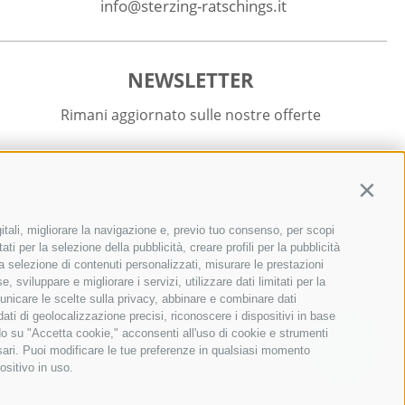
info@sterzing-ratschings.it
NEWSLETTER
Rimani aggiornato sulle nostre offerte
Contin
itali, migliorare la navigazione e, previo tuo consenso, per scopi
Registrati
ti per la selezione della pubblicità, creare profili per la pubblicità
r la selezione di contenuti personalizzati, misurare le prestazioni
sviluppare e migliorare i servizi, utilizzare dati limitati per la
municare le scelte sulla privacy, abbinare e combinare dati
 dati di geolocalizzazione precisi, riconoscere i dispositivi in base
ndo su "Accetta cookie," acconsenti all'uso di cookie e strumenti
ssari. Puoi modificare le tue preferenze in qualsiasi momento
QUICKLINKS
ositivo in uso.