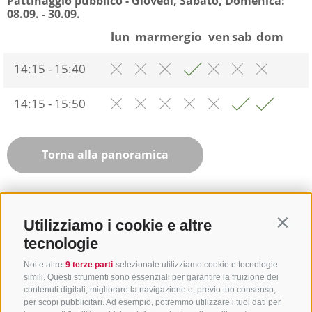
Pattinaggio pubblico - Giovedì, Sabato, Domenica:
08.09. - 30.09.
lun
mar
mer
gio
ven
sab
dom
14:15 - 15:40
14:15 - 15:50
Torna alla panoramica
Utilizziamo i cookie e altre
Contin
tecnologie
Noi e altre
9 terze parti
selezionate utilizziamo cookie e tecnologie
simili. Questi strumenti sono essenziali per garantire la fruizione dei
contenuti digitali, migliorare la navigazione e, previo tuo consenso,
per scopi pubblicitari. Ad esempio, potremmo utilizzare i tuoi dati per