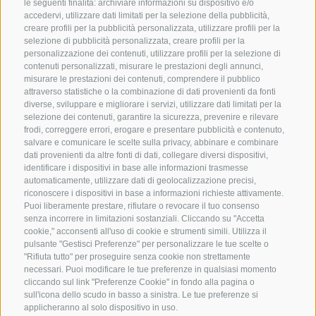
le seguenti finalità: archiviare informazioni su dispositivo e/o
accedervi, utilizzare dati limitati per la selezione della pubblicità,
creare profili per la pubblicità personalizzata, utilizzare profili per la
selezione di pubblicità personalizzata, creare profili per la
CONTATTACI
personalizzazione dei contenuti, utilizzare profili per la selezione di
contenuti personalizzati, misurare le prestazioni degli annunci,
+39 0472 765325
/
+39 0472 760608
/
+39 0472
misurare le prestazioni dei contenuti, comprendere il pubblico
attraverso statistiche o la combinazione di dati provenienti da fonti
632372
diverse, sviluppare e migliorare i servizi, utilizzare dati limitati per la
info@sterzing-ratschings.it
selezione dei contenuti, garantire la sicurezza, prevenire e rilevare
frodi, correggere errori, erogare e presentare pubblicità e contenuto,
salvare e comunicare le scelte sulla privacy, abbinare e combinare
dati provenienti da altre fonti di dati, collegare diversi dispositivi,
identificare i dispositivi in base alle informazioni trasmesse
NEWSLETTER
automaticamente, utilizzare dati di geolocalizzazione precisi,
riconoscere i dispositivi in base a informazioni richieste attivamente.
Rimani aggiornato sulle nostre offerte
Puoi liberamente prestare, rifiutare o revocare il tuo consenso
senza incorrere in limitazioni sostanziali. Cliccando su "Accetta
cookie," acconsenti all'uso di cookie e strumenti simili. Utilizza il
pulsante "Gestisci Preferenze" per personalizzare le tue scelte o
"Rifiuta tutto" per proseguire senza cookie non strettamente
necessari. Puoi modificare le tue preferenze in qualsiasi momento
cliccando sul link "Preferenze Cookie" in fondo alla pagina o
sull'icona dello scudo in basso a sinistra. Le tue preferenze si
Registrati
applicheranno al solo dispositivo in uso.