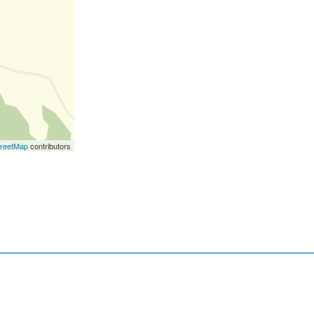
reetMap
contributors