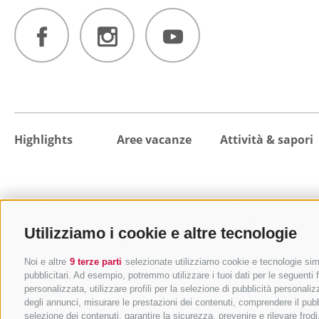
Highlights
Aree vacanze
Attività & sapori
Da vedere & Da fare
Destinazioni
Escursioni
Eventi principali
Colle Isarco
Malghe e rifugi
Utilizziamo i cookie e altre tecnologie
Val di Fleres
Mangiare e bere
Vipiteno
MTB e bicicletta
Noi e altre
9 terze parti
selezionate utilizziamo cookie e tecnologie simil
Campo di Trens
Benessere e relax
pubblicitari. Ad esempio, potremmo utilizzare i tuoi dati per le seguenti fi
personalizzata, utilizzare profili per la selezione di pubblicità personaliz
Val di Vizze
Vacanza in famiglia
degli annunci, misurare le prestazioni dei contenuti, comprendere il pubbli
Val Racines
Città e cultura
selezione dei contenuti, garantire la sicurezza, prevenire e rilevare fro