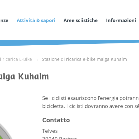
anze
Attività & sapori
Aree sciistiche
Informazioni
i ricarica E-Bike
Stazione di ricarica e-bike malga Kuhalm
malga Kuhalm
Se i ciclisti esauriscono l’energia potran
bicicletta. I ciclisti dovranno avere con sé
Contatto
Telves
39040
Racines