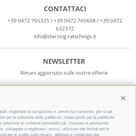
CONTATTACI
+39 0472 765325
/
+39 0472 760608
/
+39 0472
632372
info@sterzing-ratschings.it
NEWSLETTER
Rimani aggiornato sulle nostre offerte
Contin
itali, migliorare la navigazione e, previo tuo consenso, per scopi
Registrati
ti per la selezione della pubblicità, creare profili per la pubblicità
r la selezione di contenuti personalizzati, misurare le prestazioni
sviluppare e migliorare i servizi, utilizzare dati limitati per la
municare le scelte sulla privacy, abbinare e combinare dati