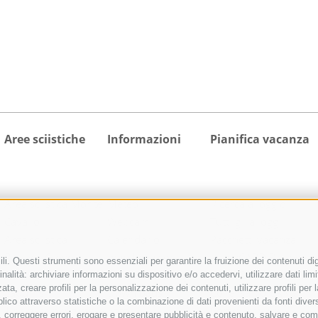
Aree sciistiche
Informazioni
Pianifica vacanza
Area sciistica Monte
Meteo
Ricerca alloggio
Cavallo
Webcam
Tutti gli alloggi
Area sciistica
Calendario
Pacchetti vacanza
Racines-Giovo
manifestazioni
activeCARD Racines
i. Questi strumenti sono essenziali per garantire la fruizione dei contenuti dig
Area sciistica
Richiesta cataloghi
activeCARD Vipiteno
nalità: archiviare informazioni su dispositivo e/o accedervi, utilizzare dati limita
zata, creare profili per la personalizzazione dei contenuti, utilizzare profili pe
Ladurns
Downloads
Colle Isarco CARD
co attraverso statistiche o la combinazione di dati provenienti da fonti diverse, 
1 skipass per tutte le
Foto
Come arrivare
di, correggere errori, erogare e presentare pubblicità e contenuto, salvare e co