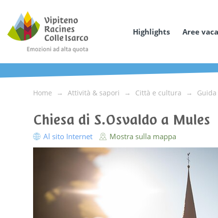
Highlights
Aree vac
Home
Attività & sapori
Città e cultura
Guida 
Chiesa di S.Osvaldo a Mules
Al sito Internet
Mostra sulla mappa