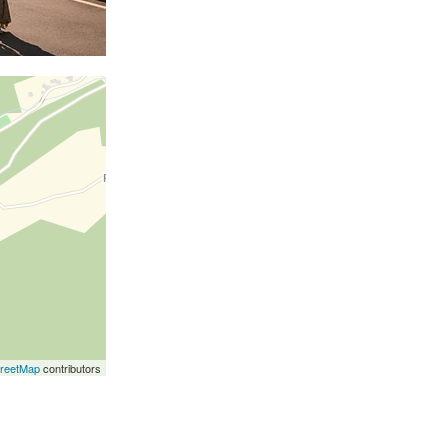
reetMap
contributors