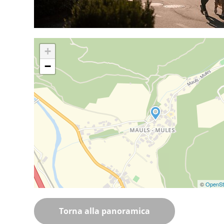
+
−
©
OpenSt
Torna alla panoramica