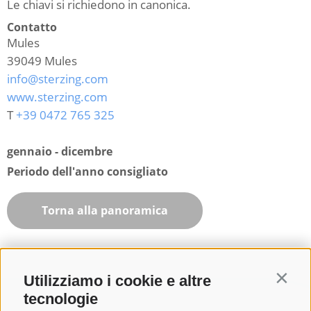
Le chiavi si richiedono in canonica.
Contatto
Mules
39049
Mules
info@sterzing.com
www.sterzing.com
T
+39 0472 765 325
gennaio - dicembre
Periodo dell'anno consigliato
Torna alla panoramica
Utilizziamo i cookie e altre
Contin
tecnologie