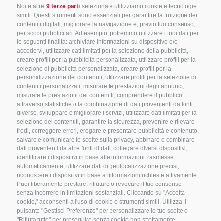
Noi e altre
9 terze parti
selezionate utilizziamo cookie e tecnologie
simili. Questi strumenti sono essenziali per garantire la fruizione dei
contenuti digitali, migliorare la navigazione e, previo tuo consenso,
per scopi pubblicitari. Ad esempio, potremmo utilizzare i tuoi dati per
le seguenti finalità: archiviare informazioni su dispositivo e/o
accedervi, utilizzare dati limitati per la selezione della pubblicità,
creare profili per la pubblicità personalizzata, utilizzare profili per la
selezione di pubblicità personalizzata, creare profili per la
CONTATTACI
personalizzazione dei contenuti, utilizzare profili per la selezione di
contenuti personalizzati, misurare le prestazioni degli annunci,
+39 0472 765325
/
+39 0472 760608
/
+39 0472
misurare le prestazioni dei contenuti, comprendere il pubblico
attraverso statistiche o la combinazione di dati provenienti da fonti
632372
diverse, sviluppare e migliorare i servizi, utilizzare dati limitati per la
info@sterzing-ratschings.it
selezione dei contenuti, garantire la sicurezza, prevenire e rilevare
frodi, correggere errori, erogare e presentare pubblicità e contenuto,
salvare e comunicare le scelte sulla privacy, abbinare e combinare
dati provenienti da altre fonti di dati, collegare diversi dispositivi,
identificare i dispositivi in base alle informazioni trasmesse
NEWSLETTER
automaticamente, utilizzare dati di geolocalizzazione precisi,
riconoscere i dispositivi in base a informazioni richieste attivamente.
Rimani aggiornato sulle nostre offerte
Puoi liberamente prestare, rifiutare o revocare il tuo consenso
senza incorrere in limitazioni sostanziali. Cliccando su "Accetta
cookie," acconsenti all'uso di cookie e strumenti simili. Utilizza il
pulsante "Gestisci Preferenze" per personalizzare le tue scelte o
"Rifiuta tutto" per proseguire senza cookie non strettamente