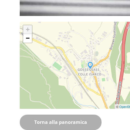
+
−
©
OpenSt
Torna alla panoramica