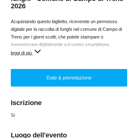
2026
Acquistando questo biglietto, riceverete un permesso
digitale per la raccolta di funghi nel comune di Campo di
Trens per i giorni scelti, che potete stampare o
memorizzare digitalmente sul vostro smartphone.
leggi di più
In caso di controllo da parte della guardia forestale, è
necessario presentare questo documento insieme alla
carta d'identità.
Date & prenotazione
Tassa ai sensi dell'articolo 6 della legge provinciale del 19
giugno 1991, n. 18.
Iscrizione
Permesso: 10,00€ per persona/giorno, 0,80€ Tassa di
Sì
servizio.
Luogo dell'evento