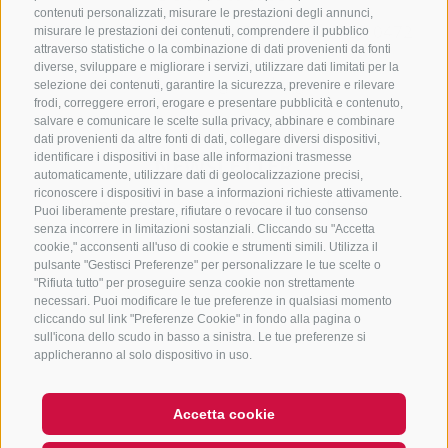
contenuti personalizzati, misurare le prestazioni degli annunci,
+39 0472 765325
/
+39 0472 760608
/
+39 0472
misurare le prestazioni dei contenuti, comprendere il pubblico
attraverso statistiche o la combinazione di dati provenienti da fonti
632372
diverse, sviluppare e migliorare i servizi, utilizzare dati limitati per la
info@sterzing-ratschings.it
selezione dei contenuti, garantire la sicurezza, prevenire e rilevare
frodi, correggere errori, erogare e presentare pubblicità e contenuto,
salvare e comunicare le scelte sulla privacy, abbinare e combinare
dati provenienti da altre fonti di dati, collegare diversi dispositivi,
identificare i dispositivi in base alle informazioni trasmesse
NEWSLETTER
automaticamente, utilizzare dati di geolocalizzazione precisi,
riconoscere i dispositivi in base a informazioni richieste attivamente.
Rimani aggiornato sulle nostre offerte
Puoi liberamente prestare, rifiutare o revocare il tuo consenso
senza incorrere in limitazioni sostanziali. Cliccando su "Accetta
cookie," acconsenti all'uso di cookie e strumenti simili. Utilizza il
pulsante "Gestisci Preferenze" per personalizzare le tue scelte o
"Rifiuta tutto" per proseguire senza cookie non strettamente
necessari. Puoi modificare le tue preferenze in qualsiasi momento
cliccando sul link "Preferenze Cookie" in fondo alla pagina o
sull'icona dello scudo in basso a sinistra. Le tue preferenze si
Registrati
applicheranno al solo dispositivo in uso.
Accetta cookie