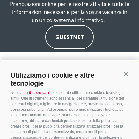
Prenotazioni online per le nostre attività e tutte le
informazioni necessarie per la vostra vacanza in
un unico systema informativo.
GUESTNET
Utilizziamo i cookie e altre
Contin
tecnologie
Noi e altre
9 terze parti
selezionate utilizziamo cookie e tecnologie
simili. Questi strumenti sono essenziali per garantire la fruizione dei
contenuti digitali, migliorare la navigazione e, previo tuo consenso,
per scopi pubblicitari. Ad esempio, potremmo utilizzare i tuoi dati per
le seguenti finalità: archiviare informazioni su dispositivo e/o
accedervi, utilizzare dati limitati per la selezione della pubblicità,
creare profili per la pubblicità personalizzata, utilizzare profili per la
selezione di pubblicità personalizzata, creare profili per la
CONTATTACI
personalizzazione dei contenuti, utilizzare profili per la selezione di