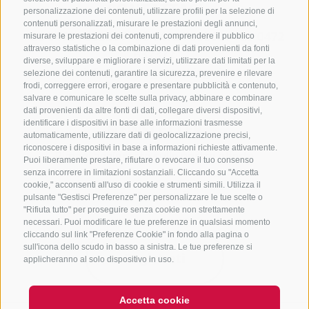
CONTATTACI
personalizzazione dei contenuti, utilizzare profili per la selezione di
contenuti personalizzati, misurare le prestazioni degli annunci,
+39 0472 765325
/
+39 0472 760608
/
+39 0472
misurare le prestazioni dei contenuti, comprendere il pubblico
attraverso statistiche o la combinazione di dati provenienti da fonti
632372
diverse, sviluppare e migliorare i servizi, utilizzare dati limitati per la
info@sterzing-ratschings.it
selezione dei contenuti, garantire la sicurezza, prevenire e rilevare
frodi, correggere errori, erogare e presentare pubblicità e contenuto,
salvare e comunicare le scelte sulla privacy, abbinare e combinare
dati provenienti da altre fonti di dati, collegare diversi dispositivi,
identificare i dispositivi in base alle informazioni trasmesse
NEWSLETTER
automaticamente, utilizzare dati di geolocalizzazione precisi,
riconoscere i dispositivi in base a informazioni richieste attivamente.
Rimani aggiornato sulle nostre offerte
Puoi liberamente prestare, rifiutare o revocare il tuo consenso
senza incorrere in limitazioni sostanziali. Cliccando su "Accetta
cookie," acconsenti all'uso di cookie e strumenti simili. Utilizza il
pulsante "Gestisci Preferenze" per personalizzare le tue scelte o
"Rifiuta tutto" per proseguire senza cookie non strettamente
necessari. Puoi modificare le tue preferenze in qualsiasi momento
cliccando sul link "Preferenze Cookie" in fondo alla pagina o
sull'icona dello scudo in basso a sinistra. Le tue preferenze si
Registrati
applicheranno al solo dispositivo in uso.
Accetta cookie