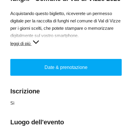
Acquistando questo biglietto, riceverete un permesso
digitale per la raccolta di funghi nel comune di Val di Vizze
per i giorni scelti, che potete stampare o memorizzare
digitalmente sul vostro smartphone.
leggi di più
In caso di controllo da parte della guardia forestale, è
necessario presentare questo documento insieme alla
carta d'identità.
Date & prenotazione
Tassa ai sensi dell'articolo 6 della legge provinciale del 19
giugno 1991, n. 18.
Iscrizione
Sì
Luogo dell'evento