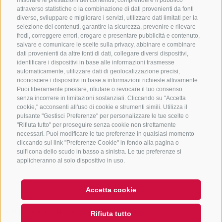
+39 0472 765325
/
+39 0472 760608
/
+39 0472
misurare le prestazioni dei contenuti, comprendere il pubblico
attraverso statistiche o la combinazione di dati provenienti da fonti
632372
diverse, sviluppare e migliorare i servizi, utilizzare dati limitati per la
info@sterzing-ratschings.it
selezione dei contenuti, garantire la sicurezza, prevenire e rilevare
frodi, correggere errori, erogare e presentare pubblicità e contenuto,
salvare e comunicare le scelte sulla privacy, abbinare e combinare
dati provenienti da altre fonti di dati, collegare diversi dispositivi,
identificare i dispositivi in base alle informazioni trasmesse
NEWSLETTER
automaticamente, utilizzare dati di geolocalizzazione precisi,
riconoscere i dispositivi in base a informazioni richieste attivamente.
Rimani aggiornato sulle nostre offerte
Puoi liberamente prestare, rifiutare o revocare il tuo consenso
senza incorrere in limitazioni sostanziali. Cliccando su "Accetta
cookie," acconsenti all'uso di cookie e strumenti simili. Utilizza il
pulsante "Gestisci Preferenze" per personalizzare le tue scelte o
"Rifiuta tutto" per proseguire senza cookie non strettamente
necessari. Puoi modificare le tue preferenze in qualsiasi momento
cliccando sul link "Preferenze Cookie" in fondo alla pagina o
sull'icona dello scudo in basso a sinistra. Le tue preferenze si
Registrati
applicheranno al solo dispositivo in uso.
Accetta cookie
CREDITS
MAPPA DEL SITO
COOKIE POLICY
PRIVACY
Rifiuta tutto