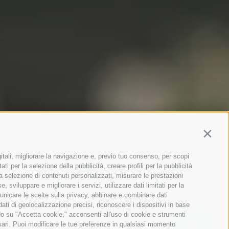
Contin
itali, migliorare la navigazione e, previo tuo consenso, per scopi
ti per la selezione della pubblicità, creare profili per la pubblicità
r la selezione di contenuti personalizzati, misurare le prestazioni
sviluppare e migliorare i servizi, utilizzare dati limitati per la
municare le scelte sulla privacy, abbinare e combinare dati
 dati di geolocalizzazione precisi, riconoscere i dispositivi in base
ndo su "Accetta cookie," acconsenti all'uso di cookie e strumenti
ssari. Puoi modificare le tue preferenze in qualsiasi momento