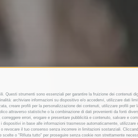
i. Questi strumenti sono essenziali per garantire la fruizione dei contenuti dig
nalità: archiviare informazioni su dispositivo e/o accedervi, utilizzare dati limita
zata, creare profili per la personalizzazione dei contenuti, utilizzare profili pe
co attraverso statistiche o la combinazione di dati provenienti da fonti diverse, 
di, correggere errori, erogare e presentare pubblicità e contenuto, salvare e co
care i dispositivi in base alle informazioni trasmesse automaticamente, utilizzare
e o revocare il tuo consenso senza incorrere in limitazioni sostanziali. Clicca
 tue scelte o "Rifiuta tutto" per proseguire senza cookie non strettamente nece