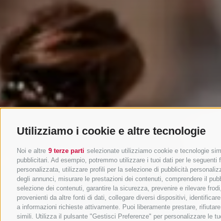
Utilizziamo i cookie e altre tecnologie
Noi e altre
9 terze parti
selezionate utilizziamo cookie e tecnologie simil
pubblicitari. Ad esempio, potremmo utilizzare i tuoi dati per le seguenti fi
personalizzata, utilizzare profili per la selezione di pubblicità personaliz
degli annunci, misurare le prestazioni dei contenuti, comprendere il pubbli
selezione dei contenuti, garantire la sicurezza, prevenire e rilevare fro
provenienti da altre fonti di dati, collegare diversi dispositivi, identifi
a informazioni richieste attivamente. Puoi liberamente prestare, rifiutar
simili. Utilizza il pulsante "Gestisci Preferenze" per personalizzare le