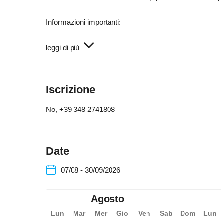
Informazioni importanti:
Solo su prenotazione (+39 348 274 1808) !
leggi di più
- Prezzo: 8,00 € a bambino
- Per bambini dai 2 anni in su
Iscrizione
- Da portare: casco da equitazione o casco da biciclett
No
, +39 348 2741808
Date
07/08 - 30/09/2026
Agosto
Lun
Mar
Mer
Gio
Ven
Sab
Dom
Lun