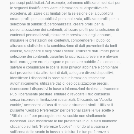
per scopi pubblicitari. Ad esempio, potremmo utilizzare i tuoi dati per
le seguenti finalità: archiviare informazioni su dispositivo e/o
accedervi, utilizzare dati limitati per la selezione della pubblicità,
creare profili per la pubblicità personalizzata, utilizzare profili per la
selezione di pubblicità personalizzata, creare profili per la
CONTATTACI
personalizzazione dei contenuti, utilizzare profili per la selezione di
contenuti personalizzati, misurare le prestazioni degli annunci,
+39 0472 765325
/
+39 0472 760608
/
+39 0472
misurare le prestazioni dei contenuti, comprendere il pubblico
attraverso statistiche o la combinazione di dati provenienti da fonti
632372
diverse, sviluppare e migliorare i servizi, utilizzare dati limitati per la
info@sterzing-ratschings.it
selezione dei contenuti, garantire la sicurezza, prevenire e rilevare
frodi, correggere errori, erogare e presentare pubblicità e contenuto,
salvare e comunicare le scelte sulla privacy, abbinare e combinare
dati provenienti da altre fonti di dati, collegare diversi dispositivi,
identificare i dispositivi in base alle informazioni trasmesse
NEWSLETTER
automaticamente, utilizzare dati di geolocalizzazione precisi,
riconoscere i dispositivi in base a informazioni richieste attivamente.
Rimani aggiornato sulle nostre offerte
Puoi liberamente prestare, rifiutare o revocare il tuo consenso
senza incorrere in limitazioni sostanziali. Cliccando su "Accetta
cookie," acconsenti all'uso di cookie e strumenti simili. Utilizza il
pulsante "Gestisci Preferenze" per personalizzare le tue scelte o
"Rifiuta tutto" per proseguire senza cookie non strettamente
necessari. Puoi modificare le tue preferenze in qualsiasi momento
cliccando sul link "Preferenze Cookie" in fondo alla pagina o
sull'icona dello scudo in basso a sinistra. Le tue preferenze si