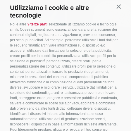
Utilizziamo i cookie e altre
Contin
tecnologie
Noi e altre
9 terze parti
selezionate utilizziamo cookie e tecnologie
simili. Questi strumenti sono essenziali per garantire la fruizione dei
contenuti digitali, migliorare la navigazione e, previo tuo consenso,
per scopi pubblicitari. Ad esempio, potremmo utilizzare i tuoi dati per
le seguenti finalità: archiviare informazioni su dispositivo e/o
accedervi, utilizzare dati limitati per la selezione della pubblicità,
creare profili per la pubblicità personalizzata, utilizzare profili per la
selezione di pubblicità personalizzata, creare profili per la
personalizzazione dei contenuti, utilizzare profili per la selezione di
contenuti personalizzati, misurare le prestazioni degli annunci,
misurare le prestazioni dei contenuti, comprendere il pubblico
attraverso statistiche o la combinazione di dati provenienti da fonti
diverse, sviluppare e migliorare i servizi, utilizzare dati limitati per la
selezione dei contenuti, garantire la sicurezza, prevenire e rilevare
frodi, correggere errori, erogare e presentare pubblicità e contenuto,
salvare e comunicare le scelte sulla privacy, abbinare e combinare
dati provenienti da altre fonti di dati, collegare diversi dispositivi,
identificare i dispositivi in base alle informazioni trasmesse
CONTATTACI
automaticamente, utilizzare dati di geolocalizzazione precisi,
riconoscere i dispositivi in base a informazioni richieste attivamente.
Puoi liberamente prestare, rifiutare o revocare il tuo consenso