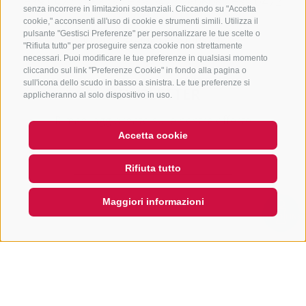
+39 0472 765325
/
+39 0472 760608
/
+39 0472
senza incorrere in limitazioni sostanziali. Cliccando su "Accetta
632372
cookie," acconsenti all'uso di cookie e strumenti simili. Utilizza il
pulsante "Gestisci Preferenze" per personalizzare le tue scelte o
info@sterzing-ratschings.it
"Rifiuta tutto" per proseguire senza cookie non strettamente
necessari. Puoi modificare le tue preferenze in qualsiasi momento
cliccando sul link "Preferenze Cookie" in fondo alla pagina o
sull'icona dello scudo in basso a sinistra. Le tue preferenze si
NEWSLETTER
applicheranno al solo dispositivo in uso.
Rimani aggiornato sulle nostre offerte
Accetta cookie
Rifiuta tutto
Maggiori informazioni
QUICKLINK
Registrati
CREDITS
MAPPA DEL SITO
COOKIE POLICY
PRIVACY