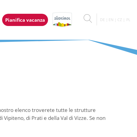
Pianifica vacanza
DE
EN
CZ
PL
ostro elenco troverete tutte le strutture
i Vipiteno, di Prati e della Val di Vizze. Se non