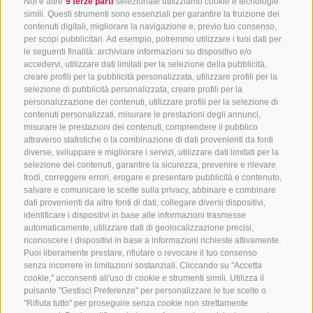
Noi e altre
9 terze parti
selezionate utilizziamo cookie e tecnologie
simili. Questi strumenti sono essenziali per garantire la fruizione dei
contenuti digitali, migliorare la navigazione e, previo tuo consenso,
per scopi pubblicitari. Ad esempio, potremmo utilizzare i tuoi dati per
le seguenti finalità: archiviare informazioni su dispositivo e/o
accedervi, utilizzare dati limitati per la selezione della pubblicità,
creare profili per la pubblicità personalizzata, utilizzare profili per la
selezione di pubblicità personalizzata, creare profili per la
CONTATTACI
personalizzazione dei contenuti, utilizzare profili per la selezione di
contenuti personalizzati, misurare le prestazioni degli annunci,
+39 0472 765325
/
+39 0472 760608
/
+39 0472
misurare le prestazioni dei contenuti, comprendere il pubblico
attraverso statistiche o la combinazione di dati provenienti da fonti
632372
diverse, sviluppare e migliorare i servizi, utilizzare dati limitati per la
info@sterzing-ratschings.it
selezione dei contenuti, garantire la sicurezza, prevenire e rilevare
frodi, correggere errori, erogare e presentare pubblicità e contenuto,
salvare e comunicare le scelte sulla privacy, abbinare e combinare
dati provenienti da altre fonti di dati, collegare diversi dispositivi,
identificare i dispositivi in base alle informazioni trasmesse
NEWSLETTER
automaticamente, utilizzare dati di geolocalizzazione precisi,
riconoscere i dispositivi in base a informazioni richieste attivamente.
Rimani aggiornato sulle nostre offerte
Puoi liberamente prestare, rifiutare o revocare il tuo consenso
senza incorrere in limitazioni sostanziali. Cliccando su "Accetta
cookie," acconsenti all'uso di cookie e strumenti simili. Utilizza il
pulsante "Gestisci Preferenze" per personalizzare le tue scelte o
"Rifiuta tutto" per proseguire senza cookie non strettamente