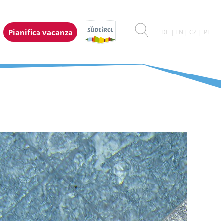
Pianifica vacanza
DE
EN
CZ
PL