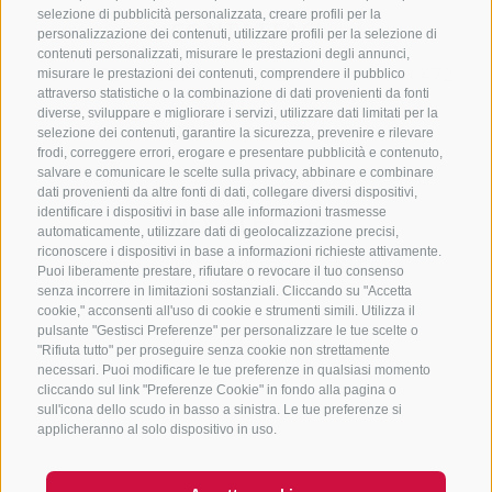
selezione di pubblicità personalizzata, creare profili per la
CONTATTACI
personalizzazione dei contenuti, utilizzare profili per la selezione di
contenuti personalizzati, misurare le prestazioni degli annunci,
+39 0472 765325
/
+39 0472 760608
/
+39 0472
misurare le prestazioni dei contenuti, comprendere il pubblico
attraverso statistiche o la combinazione di dati provenienti da fonti
632372
diverse, sviluppare e migliorare i servizi, utilizzare dati limitati per la
info@sterzing-ratschings.it
selezione dei contenuti, garantire la sicurezza, prevenire e rilevare
frodi, correggere errori, erogare e presentare pubblicità e contenuto,
salvare e comunicare le scelte sulla privacy, abbinare e combinare
dati provenienti da altre fonti di dati, collegare diversi dispositivi,
identificare i dispositivi in base alle informazioni trasmesse
NEWSLETTER
automaticamente, utilizzare dati di geolocalizzazione precisi,
riconoscere i dispositivi in base a informazioni richieste attivamente.
Rimani aggiornato sulle nostre offerte
Puoi liberamente prestare, rifiutare o revocare il tuo consenso
senza incorrere in limitazioni sostanziali. Cliccando su "Accetta
cookie," acconsenti all'uso di cookie e strumenti simili. Utilizza il
pulsante "Gestisci Preferenze" per personalizzare le tue scelte o
"Rifiuta tutto" per proseguire senza cookie non strettamente
necessari. Puoi modificare le tue preferenze in qualsiasi momento
cliccando sul link "Preferenze Cookie" in fondo alla pagina o
sull'icona dello scudo in basso a sinistra. Le tue preferenze si
Registrati
applicheranno al solo dispositivo in uso.