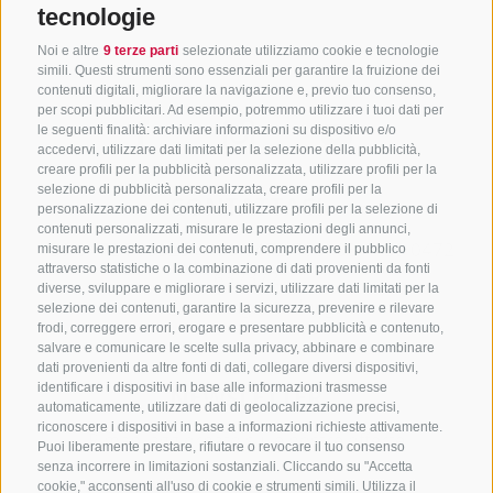
tecnologie
Noi e altre
9 terze parti
selezionate utilizziamo cookie e tecnologie
simili. Questi strumenti sono essenziali per garantire la fruizione dei
contenuti digitali, migliorare la navigazione e, previo tuo consenso,
per scopi pubblicitari. Ad esempio, potremmo utilizzare i tuoi dati per
le seguenti finalità: archiviare informazioni su dispositivo e/o
accedervi, utilizzare dati limitati per la selezione della pubblicità,
creare profili per la pubblicità personalizzata, utilizzare profili per la
selezione di pubblicità personalizzata, creare profili per la
CONTATTACI
personalizzazione dei contenuti, utilizzare profili per la selezione di
contenuti personalizzati, misurare le prestazioni degli annunci,
+39 0472 765325
/
+39 0472 760608
/
+39 0472
misurare le prestazioni dei contenuti, comprendere il pubblico
attraverso statistiche o la combinazione di dati provenienti da fonti
632372
diverse, sviluppare e migliorare i servizi, utilizzare dati limitati per la
info@sterzing-ratschings.it
selezione dei contenuti, garantire la sicurezza, prevenire e rilevare
frodi, correggere errori, erogare e presentare pubblicità e contenuto,
salvare e comunicare le scelte sulla privacy, abbinare e combinare
dati provenienti da altre fonti di dati, collegare diversi dispositivi,
identificare i dispositivi in base alle informazioni trasmesse
NEWSLETTER
automaticamente, utilizzare dati di geolocalizzazione precisi,
riconoscere i dispositivi in base a informazioni richieste attivamente.
Rimani aggiornato sulle nostre offerte
Puoi liberamente prestare, rifiutare o revocare il tuo consenso
senza incorrere in limitazioni sostanziali. Cliccando su "Accetta
cookie," acconsenti all'uso di cookie e strumenti simili. Utilizza il