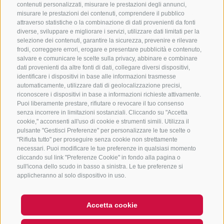
contenuti personalizzati, misurare le prestazioni degli annunci,
+39 0472 765325
/
+39 0472 760608
/
+39 0472
misurare le prestazioni dei contenuti, comprendere il pubblico
attraverso statistiche o la combinazione di dati provenienti da fonti
632372
diverse, sviluppare e migliorare i servizi, utilizzare dati limitati per la
info@sterzing-ratschings.it
selezione dei contenuti, garantire la sicurezza, prevenire e rilevare
frodi, correggere errori, erogare e presentare pubblicità e contenuto,
salvare e comunicare le scelte sulla privacy, abbinare e combinare
dati provenienti da altre fonti di dati, collegare diversi dispositivi,
identificare i dispositivi in base alle informazioni trasmesse
NEWSLETTER
automaticamente, utilizzare dati di geolocalizzazione precisi,
riconoscere i dispositivi in base a informazioni richieste attivamente.
Rimani aggiornato sulle nostre offerte
Puoi liberamente prestare, rifiutare o revocare il tuo consenso
senza incorrere in limitazioni sostanziali. Cliccando su "Accetta
cookie," acconsenti all'uso di cookie e strumenti simili. Utilizza il
pulsante "Gestisci Preferenze" per personalizzare le tue scelte o
"Rifiuta tutto" per proseguire senza cookie non strettamente
necessari. Puoi modificare le tue preferenze in qualsiasi momento
cliccando sul link "Preferenze Cookie" in fondo alla pagina o
sull'icona dello scudo in basso a sinistra. Le tue preferenze si
Registrati
applicheranno al solo dispositivo in uso.
Accetta cookie