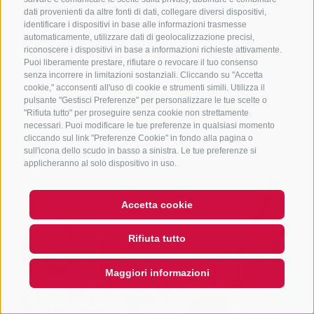
dati provenienti da altre fonti di dati, collegare diversi dispositivi,
identificare i dispositivi in base alle informazioni trasmesse
automaticamente, utilizzare dati di geolocalizzazione precisi,
riconoscere i dispositivi in base a informazioni richieste attivamente.
Puoi liberamente prestare, rifiutare o revocare il tuo consenso
senza incorrere in limitazioni sostanziali. Cliccando su "Accetta
cookie," acconsenti all'uso di cookie e strumenti simili. Utilizza il
pulsante "Gestisci Preferenze" per personalizzare le tue scelte o
"Rifiuta tutto" per proseguire senza cookie non strettamente
necessari. Puoi modificare le tue preferenze in qualsiasi momento
cliccando sul link "Preferenze Cookie" in fondo alla pagina o
sull'icona dello scudo in basso a sinistra. Le tue preferenze si
applicheranno al solo dispositivo in uso.
Accetta cookie
Rifiuta tutto
Maggiori informazioni
QUICKLINK