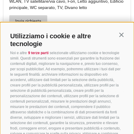
Utilizziamo i cookie e altre
Contin
tecnologie
Noi e altre
9 terze parti
selezionate utilizziamo cookie e tecnologie
simili. Questi strumenti sono essenziali per garantire la fruizione dei
contenuti digitali, migliorare la navigazione e, previo tuo consenso,
per scopi pubblicitari. Ad esempio, potremmo utilizzare i tuoi dati per
le seguenti finalità: archiviare informazioni su dispositivo e/o
accedervi, utilizzare dati limitati per la selezione della pubblicità,
creare profili per la pubblicità personalizzata, utilizzare profili per la
selezione di pubblicità personalizzata, creare profili per la
personalizzazione dei contenuti, utilizzare profili per la selezione di
contenuti personalizzati, misurare le prestazioni degli annunci,
misurare le prestazioni dei contenuti, comprendere il pubblico
attraverso statistiche o la combinazione di dati provenienti da fonti
diverse, sviluppare e migliorare i servizi, utilizzare dati limitati per la
selezione dei contenuti, garantire la sicurezza, prevenire e rilevare
frodi, correggere errori, erogare e presentare pubblicità e contenuto,
salvare e comunicare le scelte sulla privacy, abbinare e combinare