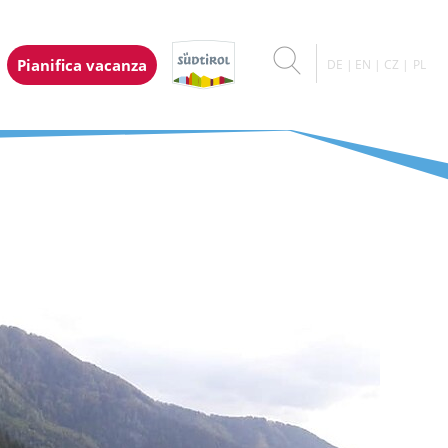
Pianifica vacanza
DE
EN
CZ
PL