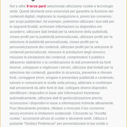
Noi e altre
9 terze parti
selezionate utilizziamo cookie e tecnologie
simili. Questi strumenti sono essenziali per garantire la fruizione dei
contenuti digitali, migliorare la navigazione e, previo tuo consenso,
per scopi pubblicitari. Ad esempio, potremmo utilizzare i tuoi dati per
le seguenti finalità: archiviare informazioni su dispositivo e/o
accedervi, utilizzare dati limitati per la selezione della pubblicità,
creare profili per la pubblicità personalizzata, utilizzare profili per la
selezione di pubblicità personalizzata, creare profili per la
CONTATTACI
personalizzazione dei contenuti, utilizzare profili per la selezione di
contenuti personalizzati, misurare le prestazioni degli annunci,
+39 0472 765325
/
+39 0472 760608
/
+39 0472
misurare le prestazioni dei contenuti, comprendere il pubblico
attraverso statistiche o la combinazione di dati provenienti da fonti
632372
diverse, sviluppare e migliorare i servizi, utilizzare dati limitati per la
info@sterzing-ratschings.it
selezione dei contenuti, garantire la sicurezza, prevenire e rilevare
frodi, correggere errori, erogare e presentare pubblicità e contenuto,
salvare e comunicare le scelte sulla privacy, abbinare e combinare
dati provenienti da altre fonti di dati, collegare diversi dispositivi,
identificare i dispositivi in base alle informazioni trasmesse
NEWSLETTER
automaticamente, utilizzare dati di geolocalizzazione precisi,
riconoscere i dispositivi in base a informazioni richieste attivamente.
Rimani aggiornato sulle nostre offerte
Puoi liberamente prestare, rifiutare o revocare il tuo consenso
senza incorrere in limitazioni sostanziali. Cliccando su "Accetta
cookie," acconsenti all'uso di cookie e strumenti simili. Utilizza il
pulsante "Gestisci Preferenze" per personalizzare le tue scelte o