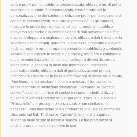
creare profili per la pubblicità personalizzata, utilizzare profili per la
selezione di pubblicità personalizzata, creare profili per la
CONTATTACI
personalizzazione dei contenuti, utilizzare profili per la selezione di
contenuti personalizzati, misurare le prestazioni degli annunci,
+39 0472 765325
/
+39 0472 760608
/
+39 0472
misurare le prestazioni dei contenuti, comprendere il pubblico
attraverso statistiche o la combinazione di dati provenienti da fonti
632372
diverse, sviluppare e migliorare i servizi, utilizzare dati limitati per la
info@sterzing-ratschings.it
selezione dei contenuti, garantire la sicurezza, prevenire e rilevare
frodi, correggere errori, erogare e presentare pubblicità e contenuto,
salvare e comunicare le scelte sulla privacy, abbinare e combinare
dati provenienti da altre fonti di dati, collegare diversi dispositivi,
identificare i dispositivi in base alle informazioni trasmesse
NEWSLETTER
automaticamente, utilizzare dati di geolocalizzazione precisi,
riconoscere i dispositivi in base a informazioni richieste attivamente.
Rimani aggiornato sulle nostre offerte
Puoi liberamente prestare, rifiutare o revocare il tuo consenso
senza incorrere in limitazioni sostanziali. Cliccando su "Accetta
cookie," acconsenti all'uso di cookie e strumenti simili. Utilizza il
pulsante "Gestisci Preferenze" per personalizzare le tue scelte o
"Rifiuta tutto" per proseguire senza cookie non strettamente
necessari. Puoi modificare le tue preferenze in qualsiasi momento
cliccando sul link "Preferenze Cookie" in fondo alla pagina o
sull'icona dello scudo in basso a sinistra. Le tue preferenze si
Registrati
applicheranno al solo dispositivo in uso.