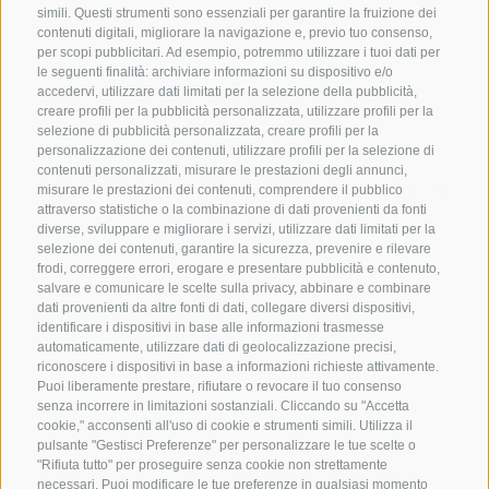
simili. Questi strumenti sono essenziali per garantire la fruizione dei
contenuti digitali, migliorare la navigazione e, previo tuo consenso,
per scopi pubblicitari. Ad esempio, potremmo utilizzare i tuoi dati per
le seguenti finalità: archiviare informazioni su dispositivo e/o
accedervi, utilizzare dati limitati per la selezione della pubblicità,
creare profili per la pubblicità personalizzata, utilizzare profili per la
selezione di pubblicità personalizzata, creare profili per la
CONTATTACI
personalizzazione dei contenuti, utilizzare profili per la selezione di
contenuti personalizzati, misurare le prestazioni degli annunci,
+39 0472 765325
/
+39 0472 760608
/
+39 0472
misurare le prestazioni dei contenuti, comprendere il pubblico
attraverso statistiche o la combinazione di dati provenienti da fonti
632372
diverse, sviluppare e migliorare i servizi, utilizzare dati limitati per la
info@sterzing-ratschings.it
selezione dei contenuti, garantire la sicurezza, prevenire e rilevare
frodi, correggere errori, erogare e presentare pubblicità e contenuto,
salvare e comunicare le scelte sulla privacy, abbinare e combinare
dati provenienti da altre fonti di dati, collegare diversi dispositivi,
identificare i dispositivi in base alle informazioni trasmesse
NEWSLETTER
automaticamente, utilizzare dati di geolocalizzazione precisi,
riconoscere i dispositivi in base a informazioni richieste attivamente.
Rimani aggiornato sulle nostre offerte
Puoi liberamente prestare, rifiutare o revocare il tuo consenso
senza incorrere in limitazioni sostanziali. Cliccando su "Accetta
cookie," acconsenti all'uso di cookie e strumenti simili. Utilizza il
pulsante "Gestisci Preferenze" per personalizzare le tue scelte o
"Rifiuta tutto" per proseguire senza cookie non strettamente
necessari. Puoi modificare le tue preferenze in qualsiasi momento