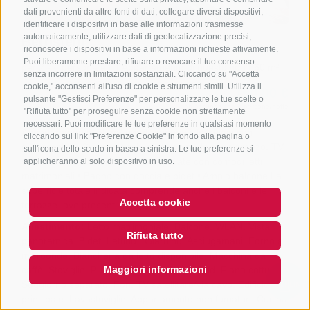
dati provenienti da altre fonti di dati, collegare diversi dispositivi,
identificare i dispositivi in base alle informazioni trasmesse
automaticamente, utilizzare dati di geolocalizzazione precisi,
riconoscere i dispositivi in base a informazioni richieste attivamente.
Puoi liberamente prestare, rifiutare o revocare il tuo consenso
senza incorrere in limitazioni sostanziali. Cliccando su "Accetta
cookie," acconsenti all'uso di cookie e strumenti simili. Utilizza il
pulsante "Gestisci Preferenze" per personalizzare le tue scelte o
"Rifiuta tutto" per proseguire senza cookie non strettamente
necessari. Puoi modificare le tue preferenze in qualsiasi momento
cliccando sul link "Preferenze Cookie" in fondo alla pagina o
sull'icona dello scudo in basso a sinistra. Le tue preferenze si
applicheranno al solo dispositivo in uso.
Accetta cookie
Rifiuta tutto
Maggiori informazioni
QUICKLINK