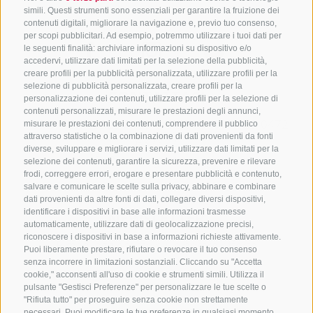
simili. Questi strumenti sono essenziali per garantire la fruizione dei
contenuti digitali, migliorare la navigazione e, previo tuo consenso,
per scopi pubblicitari. Ad esempio, potremmo utilizzare i tuoi dati per
le seguenti finalità: archiviare informazioni su dispositivo e/o
accedervi, utilizzare dati limitati per la selezione della pubblicità,
creare profili per la pubblicità personalizzata, utilizzare profili per la
selezione di pubblicità personalizzata, creare profili per la
CONTATTACI
personalizzazione dei contenuti, utilizzare profili per la selezione di
contenuti personalizzati, misurare le prestazioni degli annunci,
+39 0472 765325
/
+39 0472 760608
/
+39 0472
misurare le prestazioni dei contenuti, comprendere il pubblico
attraverso statistiche o la combinazione di dati provenienti da fonti
632372
diverse, sviluppare e migliorare i servizi, utilizzare dati limitati per la
info@sterzing-ratschings.it
selezione dei contenuti, garantire la sicurezza, prevenire e rilevare
frodi, correggere errori, erogare e presentare pubblicità e contenuto,
salvare e comunicare le scelte sulla privacy, abbinare e combinare
dati provenienti da altre fonti di dati, collegare diversi dispositivi,
identificare i dispositivi in base alle informazioni trasmesse
NEWSLETTER
automaticamente, utilizzare dati di geolocalizzazione precisi,
riconoscere i dispositivi in base a informazioni richieste attivamente.
Rimani aggiornato sulle nostre offerte
Puoi liberamente prestare, rifiutare o revocare il tuo consenso
senza incorrere in limitazioni sostanziali. Cliccando su "Accetta
cookie," acconsenti all'uso di cookie e strumenti simili. Utilizza il
pulsante "Gestisci Preferenze" per personalizzare le tue scelte o
"Rifiuta tutto" per proseguire senza cookie non strettamente
necessari. Puoi modificare le tue preferenze in qualsiasi momento