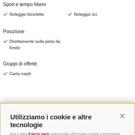
Utilizziamo i cookie e altre
Contin
tecnologie
Noi e altre
9 terze parti
selezionate utilizziamo cookie e tecnologie