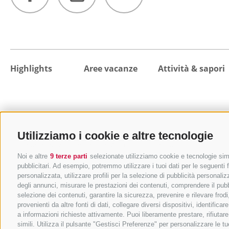
Highlights
Aree vacanze
Attività & sapori
Utilizziamo i cookie e altre tecnologie
Da vedere & Da fare
Destinazioni
Escursioni
Eventi principali
Colle Isarco
Malghe e rifugi
Noi e altre
9 terze parti
selezionate utilizziamo cookie e tecnologie simil
pubblicitari. Ad esempio, potremmo utilizzare i tuoi dati per le seguenti fi
Val di Fleres
Mangiare e bere
personalizzata, utilizzare profili per la selezione di pubblicità personaliz
Vipiteno
MTB e bicicletta
degli annunci, misurare le prestazioni dei contenuti, comprendere il pubbli
Campo di Trens
Benessere e relax
selezione dei contenuti, garantire la sicurezza, prevenire e rilevare fro
provenienti da altre fonti di dati, collegare diversi dispositivi, identifi
Val di Vizze
Vacanza in famiglia
a informazioni richieste attivamente. Puoi liberamente prestare, rifiutar
Val Racines
Città e cultura
simili. Utilizza il pulsante "Gestisci Preferenze" per personalizzare le