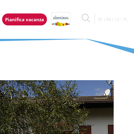
Pianifica vacanza
DE
EN
CZ
PL