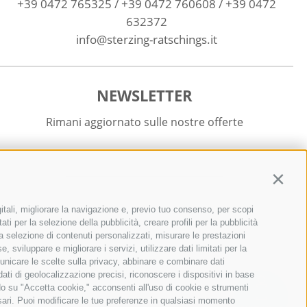
+39 0472 765325
/
+39 0472 760608
/
+39 0472
632372
info@sterzing-ratschings.it
NEWSLETTER
Rimani aggiornato sulle nostre offerte
Contin
itali, migliorare la navigazione e, previo tuo consenso, per scopi
Registrati
ti per la selezione della pubblicità, creare profili per la pubblicità
r la selezione di contenuti personalizzati, misurare le prestazioni
sviluppare e migliorare i servizi, utilizzare dati limitati per la
municare le scelte sulla privacy, abbinare e combinare dati
 dati di geolocalizzazione precisi, riconoscere i dispositivi in base
ndo su "Accetta cookie," acconsenti all'uso di cookie e strumenti
ssari. Puoi modificare le tue preferenze in qualsiasi momento