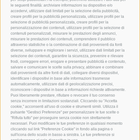
le seguenti finalità: archiviare informazioni su dispositivo e/o
accedervi, utilizzare dati limitati per la selezione della pubblicità,
creare profili per la pubblicità personalizzata, utilizzare profili per la
selezione di pubblicità personalizzata, creare profili per la
CONTATTACI
personalizzazione dei contenuti, utilizzare profili per la selezione di
contenuti personalizzati, misurare le prestazioni degli annunci,
+39 0472 765325
/
+39 0472 760608
/
+39 0472
misurare le prestazioni dei contenuti, comprendere il pubblico
attraverso statistiche o la combinazione di dati provenienti da fonti
632372
diverse, sviluppare e migliorare i servizi, utilizzare dati limitati per la
info@sterzing-ratschings.it
selezione dei contenuti, garantire la sicurezza, prevenire e rilevare
frodi, correggere errori, erogare e presentare pubblicità e contenuto,
salvare e comunicare le scelte sulla privacy, abbinare e combinare
dati provenienti da altre fonti di dati, collegare diversi dispositivi,
identificare i dispositivi in base alle informazioni trasmesse
NEWSLETTER
automaticamente, utilizzare dati di geolocalizzazione precisi,
riconoscere i dispositivi in base a informazioni richieste attivamente.
Rimani aggiornato sulle nostre offerte
Puoi liberamente prestare, rifiutare o revocare il tuo consenso
senza incorrere in limitazioni sostanziali. Cliccando su "Accetta
cookie," acconsenti all'uso di cookie e strumenti simili. Utilizza il
pulsante "Gestisci Preferenze" per personalizzare le tue scelte o
"Rifiuta tutto" per proseguire senza cookie non strettamente
necessari. Puoi modificare le tue preferenze in qualsiasi momento
cliccando sul link "Preferenze Cookie" in fondo alla pagina o
sull'icona dello scudo in basso a sinistra. Le tue preferenze si
Registrati