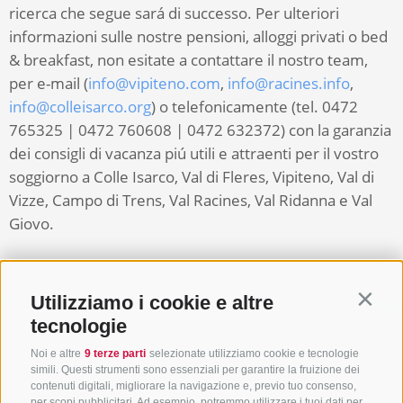
ricerca che segue sará di successo. Per ulteriori
informazioni sulle nostre pensioni, alloggi privati o bed
& breakfast, non esitate a contattare il nostro team,
per e-mail (
info@vipiteno.com
,
info@racines.info
,
info@colleisarco.org
) o telefonicamente (tel. 0472
765325 | 0472 760608 | 0472 632372) con la garanzia
dei consigli di vacanza piú utili e attraenti per il vostro
soggiorno a Colle Isarco, Val di Fleres, Vipiteno, Val di
Vizze, Campo di Trens, Val Racines, Val Ridanna e Val
Giovo.
Utilizziamo i cookie e altre
Contin
tecnologie
Noi e altre
9 terze parti
selezionate utilizziamo cookie e tecnologie
simili. Questi strumenti sono essenziali per garantire la fruizione dei
contenuti digitali, migliorare la navigazione e, previo tuo consenso,
per scopi pubblicitari. Ad esempio, potremmo utilizzare i tuoi dati per