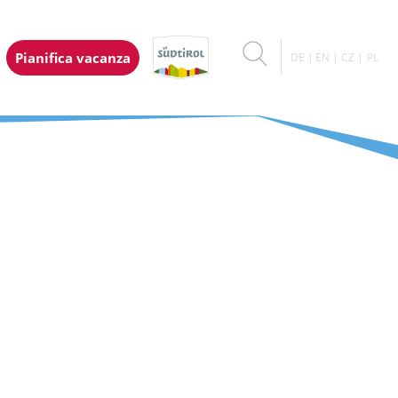
Pianifica vacanza
DE
EN
CZ
PL