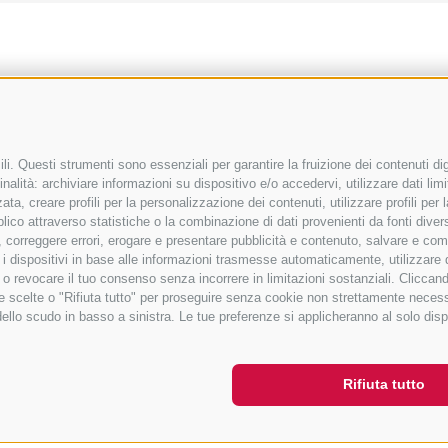
i. Questi strumenti sono essenziali per garantire la fruizione dei contenuti dig
nalità: archiviare informazioni su dispositivo e/o accedervi, utilizzare dati limita
zata, creare profili per la personalizzazione dei contenuti, utilizzare profili pe
co attraverso statistiche o la combinazione di dati provenienti da fonti diverse, 
di, correggere errori, erogare e presentare pubblicità e contenuto, salvare e co
care i dispositivi in base alle informazioni trasmesse automaticamente, utilizzare
e o revocare il tuo consenso senza incorrere in limitazioni sostanziali. Clicca
 tue scelte o "Rifiuta tutto" per proseguire senza cookie non strettamente nece
dello scudo in basso a sinistra. Le tue preferenze si applicheranno al solo disp
Rifiuta tutto