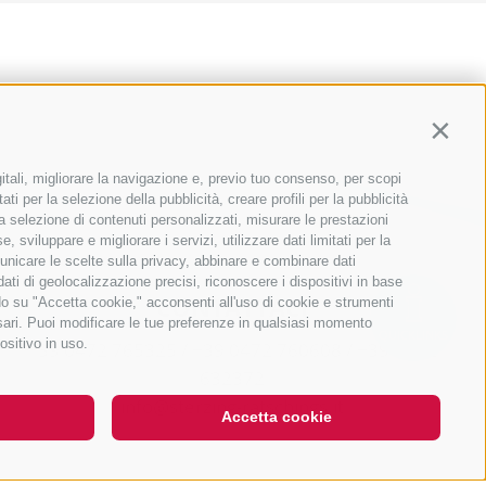
Contin
itali, migliorare la navigazione e, previo tuo consenso, per scopi
ti per la selezione della pubblicità, creare profili per la pubblicità
r la selezione di contenuti personalizzati, misurare le prestazioni
sviluppare e migliorare i servizi, utilizzare dati limitati per la
municare le scelte sulla privacy, abbinare e combinare dati
 dati di geolocalizzazione precisi, riconoscere i dispositivi in base
CONTATTACI
ndo su "Accetta cookie," acconsenti all'uso di cookie e strumenti
ssari. Puoi modificare le tue preferenze in qualsiasi momento
QUICKLINKS
ositivo in uso.
+39 0472 765325
/
+39 0472 760608
/
+39 0472
632372
info@sterzing-ratschings.it
Accetta cookie