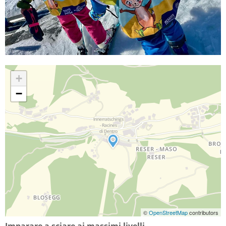
+
−
©
OpenStreetMap
contributors
Imparare a sciare ai massimi livelli