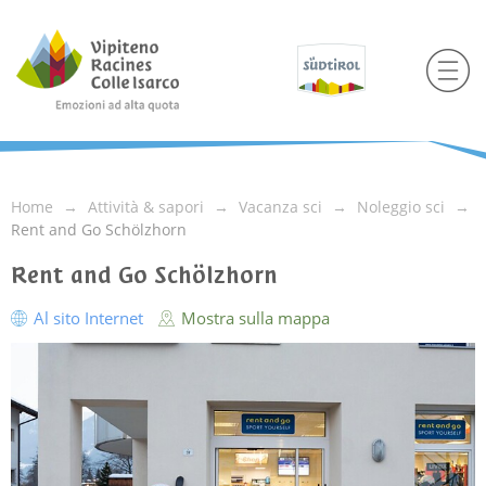
Home
Attività & sapori
Vacanza sci
Noleggio sci
Rent and Go Schölzhorn
Rent and Go Schölzhorn
Al sito Internet
Mostra sulla mappa