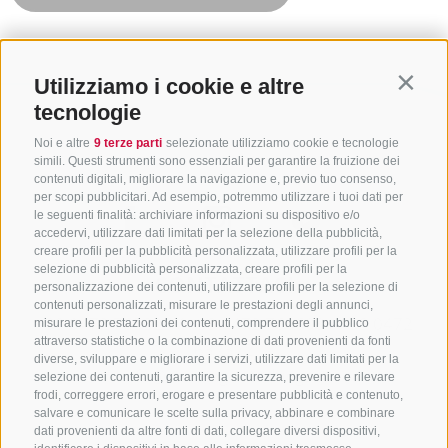
Utilizziamo i cookie e altre
Contin
tecnologie
Noi e altre
9 terze parti
selezionate utilizziamo cookie e tecnologie
simili. Questi strumenti sono essenziali per garantire la fruizione dei
contenuti digitali, migliorare la navigazione e, previo tuo consenso,
per scopi pubblicitari. Ad esempio, potremmo utilizzare i tuoi dati per
le seguenti finalità: archiviare informazioni su dispositivo e/o
accedervi, utilizzare dati limitati per la selezione della pubblicità,
creare profili per la pubblicità personalizzata, utilizzare profili per la
selezione di pubblicità personalizzata, creare profili per la
CONTATTACI
personalizzazione dei contenuti, utilizzare profili per la selezione di
contenuti personalizzati, misurare le prestazioni degli annunci,
+39 0472 765325
/
+39 0472 760608
/
+39 0472
misurare le prestazioni dei contenuti, comprendere il pubblico
attraverso statistiche o la combinazione di dati provenienti da fonti
632372
diverse, sviluppare e migliorare i servizi, utilizzare dati limitati per la
info@sterzing-ratschings.it
selezione dei contenuti, garantire la sicurezza, prevenire e rilevare
frodi, correggere errori, erogare e presentare pubblicità e contenuto,
salvare e comunicare le scelte sulla privacy, abbinare e combinare
dati provenienti da altre fonti di dati, collegare diversi dispositivi,