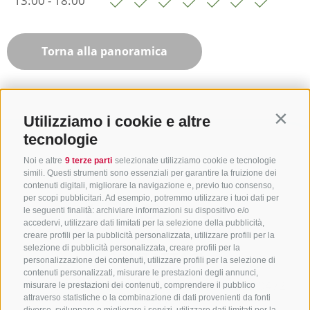
13:00 - 18:00
Torna alla panoramica
Utilizziamo i cookie e altre
Contin
tecnologie
Noi e altre
9 terze parti
selezionate utilizziamo cookie e tecnologie
simili. Questi strumenti sono essenziali per garantire la fruizione dei
contenuti digitali, migliorare la navigazione e, previo tuo consenso,
per scopi pubblicitari. Ad esempio, potremmo utilizzare i tuoi dati per
le seguenti finalità: archiviare informazioni su dispositivo e/o
accedervi, utilizzare dati limitati per la selezione della pubblicità,
creare profili per la pubblicità personalizzata, utilizzare profili per la
selezione di pubblicità personalizzata, creare profili per la
CONTATTACI
personalizzazione dei contenuti, utilizzare profili per la selezione di
contenuti personalizzati, misurare le prestazioni degli annunci,
+39 0472 765325
/
+39 0472 760608
/
+39 0472
misurare le prestazioni dei contenuti, comprendere il pubblico
attraverso statistiche o la combinazione di dati provenienti da fonti
632372